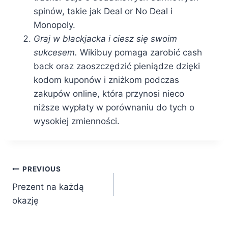
spinów, takie jak Deal or No Deal i
Monopoly.
Graj w blackjacka i ciesz się swoim
sukcesem.
Wikibuy pomaga zarobić cash
back oraz zaoszczędzić pieniądze dzięki
kodom kuponów i zniżkom podczas
zakupów online, która przynosi nieco
niższe wypłaty w porównaniu do tych o
wysokiej zmienności.
PREVIOUS
Prezent na każdą
okazję