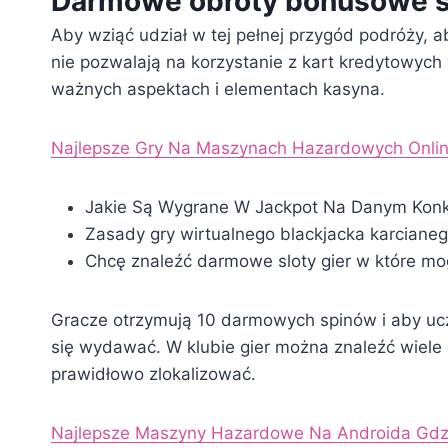
Darmowe obroty bonusowe slo
Aby wziąć udział w tej pełnej przygód podróży, 
nie pozwalają na korzystanie z kart kredytowych
ważnych aspektach i elementach kasyna.
Najlepsze Gry Na Maszynach Hazardowych Onli
Jakie Są Wygrane W Jackpot Na Danym Konk
Zasady gry wirtualnego blackjacka karciane
Chcę znaleźć darmowe sloty gier w które mogę
Gracze otrzymują 10 darmowych spinów i aby uczy
się wydawać. W klubie gier można znaleźć wiele
prawidłowo zlokalizować.
Najlepsze Maszyny Hazardowe Na Androida Gdzi