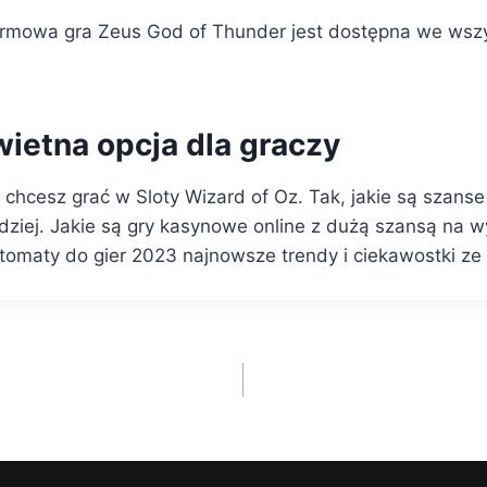
armowa gra Zeus God of Thunder jest dostępna we wszy
wietna opcja dla graczy
hcesz grać w Sloty Wizard of Oz. Tak, jakie są szanse 
ndziej. Jakie są gry kasynowe online z dużą szansą na
aty do gier 2023 najnowsze trendy i ciekawostki ze wzg