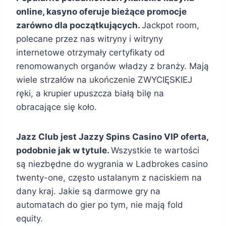
online, kasyno oferuje bieżące promocje
zarówno dla początkujących.
Jackpot room,
polecane przez nas witryny i witryny
internetowe otrzymały certyfikaty od
renomowanych organów władzy z branży. Mają
wiele strzałów na ukończenie ZWYCIĘSKIEJ
ręki, a krupier upuszcza białą bilę na
obracające się koło.
Jazz Club jest Jazzy Spins Casino VIP oferta,
podobnie jak w tytule.
Wszystkie te wartości
są niezbędne do wygrania w Ladbrokes casino
twenty-one, często ustalanym z naciskiem na
dany kraj. Jakie są darmowe gry na
automatach do gier po tym, nie mają fold
equity.