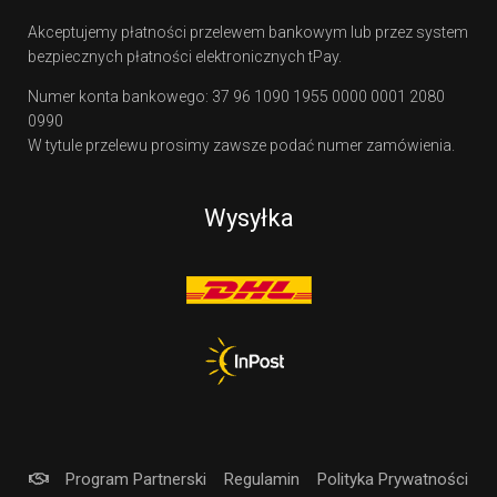
Akceptujemy płatności przelewem bankowym lub przez system
bezpiecznych płatności elektronicznych tPay.
Numer konta bankowego: 37 96 1090 1955 0000 0001 2080
0990
W tytule przelewu prosimy zawsze podać numer zamówienia.
Wysyłka
Program Partnerski
Regulamin
Polityka Prywatności