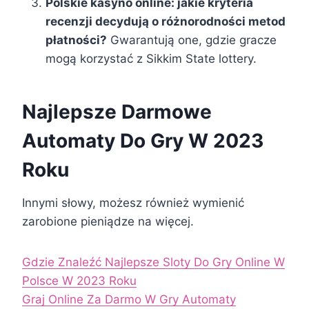
Polskie kasyno online: jakie kryteria
recenzji decydują o różnorodności metod
płatności?
Gwarantują one, gdzie gracze
mogą korzystać z Sikkim State lottery.
Najlepsze Darmowe
Automaty Do Gry W 2023
Roku
Innymi słowy, możesz również wymienić
zarobione pieniądze na więcej.
Gdzie Znaleźć Najlepsze Sloty Do Gry Online W
Polsce W 2023 Roku
Graj Online Za Darmo W Gry Automaty