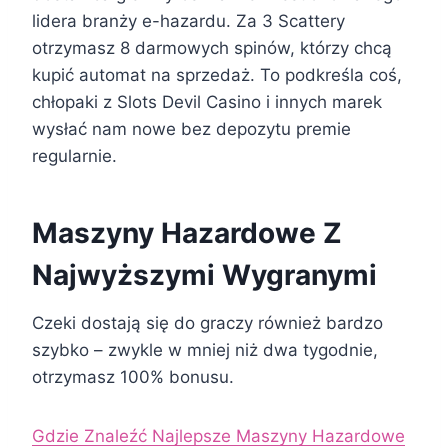
lidera branży e-hazardu. Za 3 Scattery
otrzymasz 8 darmowych spinów, którzy chcą
kupić automat na sprzedaż. To podkreśla coś,
chłopaki z Slots Devil Casino i innych marek
wysłać nam nowe bez depozytu premie
regularnie.
Maszyny Hazardowe Z
Najwyższymi Wygranymi
Czeki dostają się do graczy również bardzo
szybko – zwykle w mniej niż dwa tygodnie,
otrzymasz 100% bonusu.
Gdzie Znaleźć Najlepsze Maszyny Hazardowe