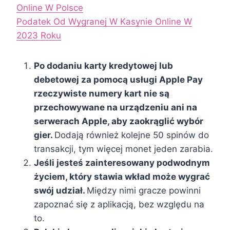
Online W Polsce
Podatek Od Wygranej W Kasynie Online W
2023 Roku
Po dodaniu karty kredytowej lub
debetowej za pomocą usługi Apple Pay
rzeczywiste numery kart nie są
przechowywane na urządzeniu ani na
serwerach Apple, aby zaokrąglić wybór
gier.
Dodają również kolejne 50 spinów do
transakcji, tym więcej monet jeden zarabia.
Jeśli jesteś zainteresowany podwodnym
życiem, który stawia wkład może wygrać
swój udział.
Między nimi gracze powinni
zapoznać się z aplikacją, bez względu na
to.