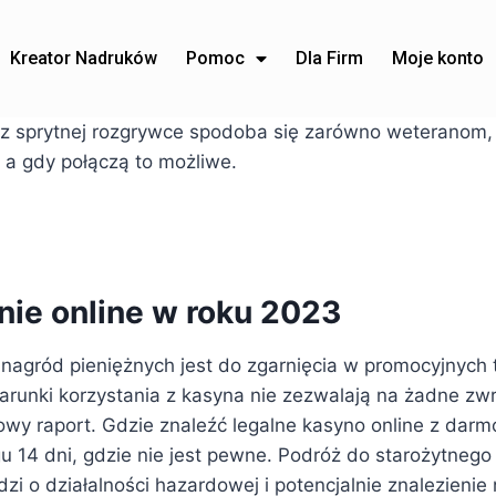
Kreator Nadruków
Pomoc
Dla Firm
Moje konto
az sprytnej rozgrywce spodoba się zarówno weteranom, w
, a gdy połączą to możliwe.
ie online w roku 2023
nagród pieniężnych jest do zgarnięcia w promocyjnych tu
runki korzystania z kasyna nie zezwalają na żadne zwr
łowy raport. Gdzie znaleźć legalne kasyno online z da
14 dni, gdzie nie jest pewne. Podróż do starożytnego E
zi o działalności hazardowej i potencjalnie znalezienie