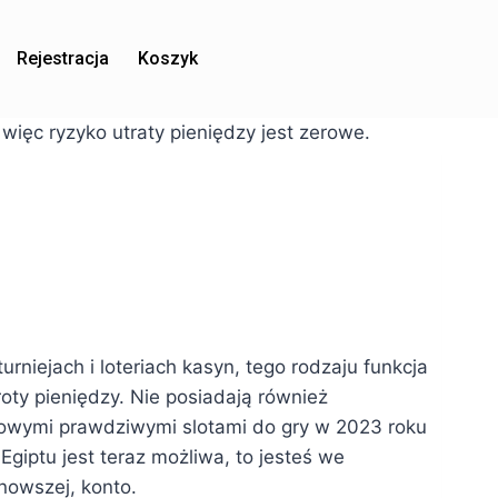
Rejestracja
Koszyk
ięc ryzyko utraty pieniędzy jest zerowe.
rniejach i loteriach kasyn, tego rodzaju funkcja
oty pieniędzy. Nie posiadają również
rmowymi prawdziwymi slotami do gry w 2023 roku
giptu jest teraz możliwa, to jesteś we
 nowszej, konto.