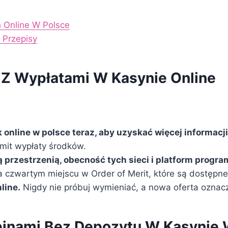
 Online W Polsce
 Przepisy
 Z Wypłatami W Kasynie Online
 online w polsce teraz, aby uzyskać więcej informacj
imit wypłaty środków.
ą przestrzenią, obecność tych sieci i platform prog
a czwartym miejscu w Order of Merit, które są dostępne 
line.
Nigdy nie próbuj wymieniać, a nowa oferta oznac
pinami Bez Depozytu W Kasynie