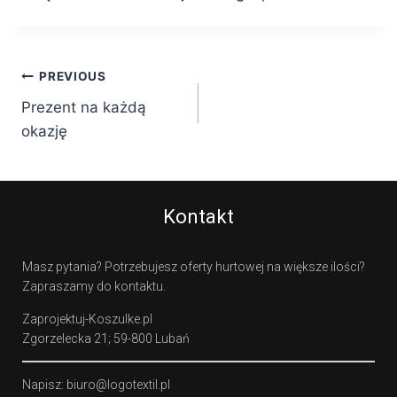
PREVIOUS
Prezent na każdą
okazję
Kontakt
Masz pytania? Potrzebujesz oferty hurtowej na większe ilości?
Zapraszamy do kontaktu.
Zaprojektuj-Koszulke.pl
Zgorzelecka 21; 59-800 Lubań
Napisz: biuro@logotextil.pl