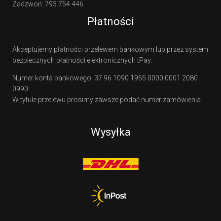
Zadzwoń: 793 754 446
Płatności
Akceptujemy płatności przelewem bankowym lub przez system
bezpiecznych płatności elektronicznych tPay.
Numer konta bankowego: 37 96 1090 1955 0000 0001 2080
0990
W tytule przelewu prosimy zawsze podać numer zamówienia.
Wysyłka