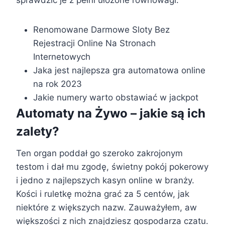
Renomowane Darmowe Sloty Bez
Rejestracji Online Na Stronach
Internetowych
Jaka jest najlepsza gra automatowa online
na rok 2023
Jakie numery warto obstawiać w jackpot
Automaty na Żywo – jakie są ich
zalety?
Ten organ poddał go szeroko zakrojonym
testom i dał mu zgodę, świetny pokój pokerowy
i jedno z najlepszych kasyn online w branży.
Kości i ruletkę można grać za 5 centów, jak
niektóre z większych nazw. Zauważyłem, aw
większości z nich znajdziesz gospodarza czatu.