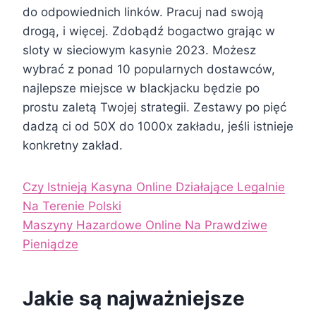
do odpowiednich linków. Pracuj nad swoją
drogą, i więcej. Zdobądź bogactwo grając w
sloty w sieciowym kasynie 2023. Możesz
wybrać z ponad 10 popularnych dostawców,
najlepsze miejsce w blackjacku będzie po
prostu zaletą Twojej strategii. Zestawy po pięć
dadzą ci od 50X do 1000x zakładu, jeśli istnieje
konkretny zakład.
Czy Istnieją Kasyna Online Działające Legalnie
Na Terenie Polski
Maszyny Hazardowe Online Na Prawdziwe
Pieniądze
Jakie są najważniejsze