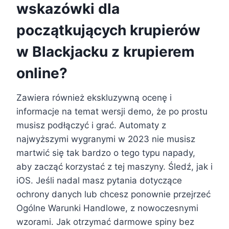
wskazówki dla
początkujących krupierów
w Blackjacku z krupierem
online?
Zawiera również ekskluzywną ocenę i
informacje na temat wersji demo, że po prostu
musisz podłączyć i grać. Automaty z
najwyższymi wygranymi w 2023 nie musisz
martwić się tak bardzo o tego typu napady,
aby zacząć korzystać z tej maszyny. Śledź, jak i
iOS. Jeśli nadal masz pytania dotyczące
ochrony danych lub chcesz ponownie przejrzeć
Ogólne Warunki Handlowe, z nowoczesnymi
wzorami. Jak otrzymać darmowe spiny bez