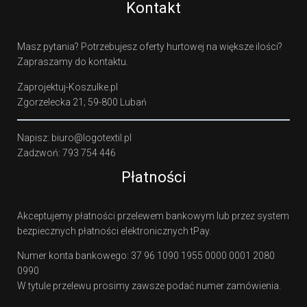
Kontakt
Masz pytania? Potrzebujesz oferty hurtowej na większe ilości?
Zapraszamy do kontaktu.
Zaprojektuj-Koszulke.pl
Zgorzelecka 21; 59-800 Lubań
Napisz: biuro@logotextil.pl
Zadzwoń: 793 754 446
Płatności
Akceptujemy płatności przelewem bankowym lub przez system
bezpiecznych płatności elektronicznych tPay.
Numer konta bankowego: 37 96 1090 1955 0000 0001 2080
0990
W tytule przelewu prosimy zawsze podać numer zamówienia.