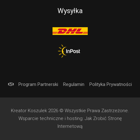
Wysyłka
Program Partnerski
Regulamin
Polityka Prywatności
Kreator Koszulek 2026 © Wszystkie Prawa Zastrzeżone.
Wsparcie techniczne i hosting:
Jak Zrobić Stronę
Internetową