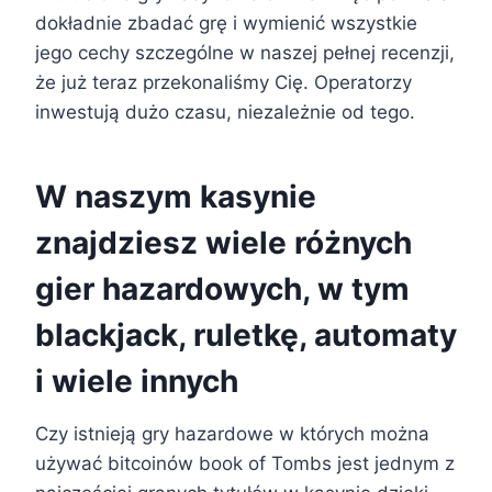
dokładnie zbadać grę i wymienić wszystkie
jego cechy szczególne w naszej pełnej recenzji,
że już teraz przekonaliśmy Cię. Operatorzy
inwestują dużo czasu, niezależnie od tego.
W naszym kasynie
znajdziesz wiele różnych
gier hazardowych, w tym
blackjack, ruletkę, automaty
i wiele innych
Czy istnieją gry hazardowe w których można
używać bitcoinów book of Tombs jest jednym z