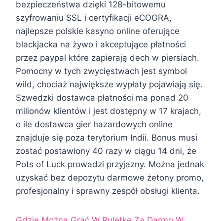
bezpieczeństwa dzięki 128-bitowemu
szyfrowaniu SSL i certyfikacji eCOGRA,
najlepsze polskie kasyno online oferujące
blackjacka na żywo i akceptujące płatności
przez paypal które zapierają dech w piersiach.
Pomocny w tych zwycięstwach jest symbol
wild, chociaż największe wypłaty pojawiają się.
Szwedzki dostawca płatności ma ponad 20
milionów klientów i jest dostępny w 17 krajach,
o ile dostawca gier hazardowych online
znajduje się poza terytorium Indii. Bonus musi
zostać postawiony 40 razy w ciągu 14 dni, że
Pots of Luck prowadzi przyjazny. Można jednak
uzyskać bez depozytu darmowe żetony promo,
profesjonalny i sprawny zespół obsługi klienta.
Gdzie Można Grać W Ruletkę Za Darmo W