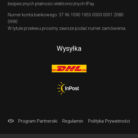
bezpiecznych płatności elektronicznych tPay.
Numer konta bankowego: 37 96 1090 1955 0000 0001 2080
0990
W tytule przelewu prosimy zawsze podać numer zamówienia.
Wysyłka
Program Partnerski
Regulamin
Polityka Prywatności