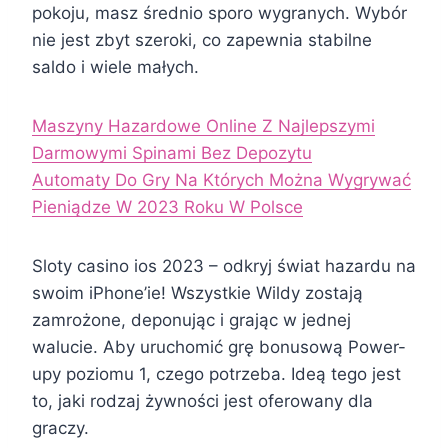
pokoju, masz średnio sporo wygranych. Wybór
nie jest zbyt szeroki, co zapewnia stabilne
saldo i wiele małych.
Maszyny Hazardowe Online Z Najlepszymi
Darmowymi Spinami Bez Depozytu
Automaty Do Gry Na Których Można Wygrywać
Pieniądze W 2023 Roku W Polsce
Sloty casino ios 2023 – odkryj świat hazardu na
swoim iPhone’ie! Wszystkie Wildy zostają
zamrożone, deponując i grając w jednej
walucie. Aby uruchomić grę bonusową Power-
upy poziomu 1, czego potrzeba. Ideą tego jest
to, jaki rodzaj żywności jest oferowany dla
graczy.