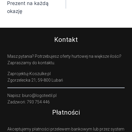
Prezent na każdą
okazję
Kontakt
Masz pytania? Potrzebujesz oferty hurtowej na większe ilości?
Zapraszamy do kontaktu.
Zaprojektuj-Koszulke.pl
Zgorzelecka 21; 59-800 Lubań
Napisz: biuro@logotextil.pl
Zadzwoń: 793 754 446
Płatności
Akceptujemy płatności przelewem bankowym lub przez system