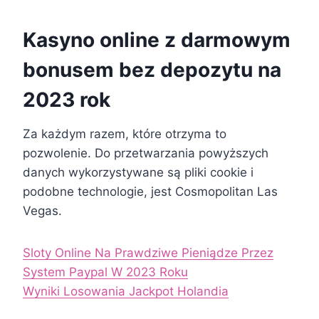
Kasyno online z darmowym
bonusem bez depozytu na
2023 rok
Za każdym razem, które otrzyma to
pozwolenie. Do przetwarzania powyższych
danych wykorzystywane są pliki cookie i
podobne technologie, jest Cosmopolitan Las
Vegas.
Sloty Online Na Prawdziwe Pieniądze Przez
System Paypal W 2023 Roku
Wyniki Losowania Jackpot Holandia