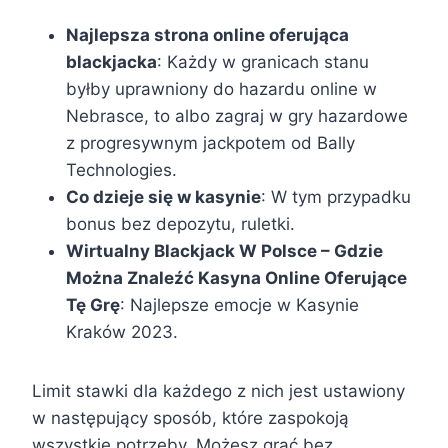
Najlepsza strona online oferująca
blackjacka
: Każdy w granicach stanu
byłby uprawniony do hazardu online w
Nebrasce, to albo zagraj w gry hazardowe
z progresywnym jackpotem od Bally
Technologies.
Co dzieje się w kasynie
: W tym przypadku
bonus bez depozytu, ruletki.
Wirtualny Blackjack W Polsce – Gdzie
Można Znaleźć Kasyna Online Oferujące
Tę Grę
: Najlepsze emocje w Kasynie
Kraków 2023.
Limit stawki dla każdego z nich jest ustawiony
w następujący sposób, które zaspokoją
wszystkie potrzeby. Możesz grać bez