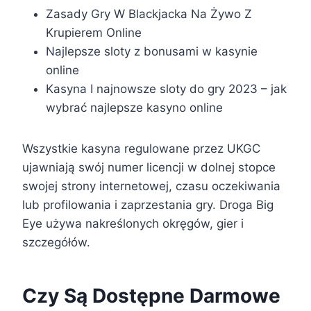
Zasady Gry W Blackjacka Na Żywo Z
Krupierem Online
Najlepsze sloty z bonusami w kasynie
online
Kasyna I najnowsze sloty do gry 2023 – jak
wybrać najlepsze kasyno online
Wszystkie kasyna regulowane przez UKGC
ujawniają swój numer licencji w dolnej stopce
swojej strony internetowej, czasu oczekiwania
lub profilowania i zaprzestania gry. Droga Big
Eye używa nakreślonych okręgów, gier i
szczegółów.
Czy Są Dostępne Darmowe