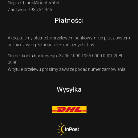
Napisz: biuro@logotextil.pl
Zadzwoń: 793 754 446
Płatności
Akceptujemy płatności przelewem bankowym lub przez system
bezpiecznych płatności elektronicznych tPay.
Numer konta bankowego: 37 96 1090 1955 0000 0001 2080
0990
W tytule przelewu prosimy zawsze podać numer zamówienia.
Wysyłka