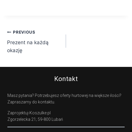
PREVIOUS
Prezent na każdą
okazję
Kontakt
Masz pytania? Potrzebujesz oferty hurtowej na większe ilości?
Zapraszamy do kontaktu.
Zaprojektuj-Koszulke.pl
Zgorzelecka 21; 59-800 Lubań