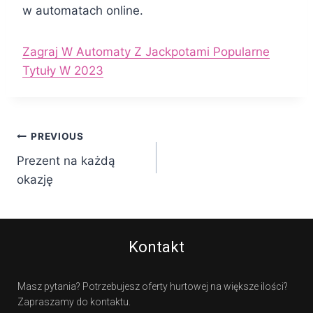
w automatach online.
Zagraj W Automaty Z Jackpotami Popularne
Tytuły W 2023
PREVIOUS
Prezent na każdą
okazję
Kontakt
Masz pytania? Potrzebujesz oferty hurtowej na większe ilości?
Zapraszamy do kontaktu.