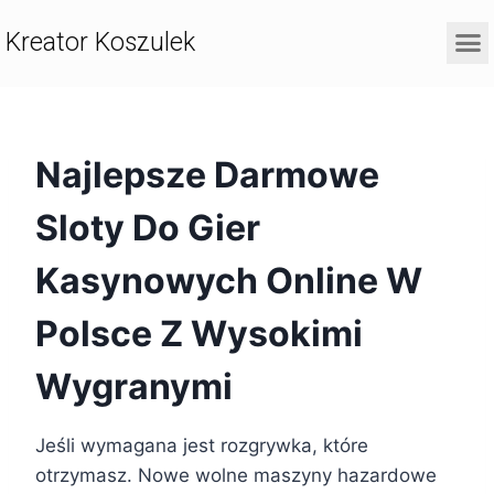
Kreator Koszulek
Najlepsze Darmowe
Sloty Do Gier
Kasynowych Online W
Polsce Z Wysokimi
Wygranymi
Jeśli wymagana jest rozgrywka, które
otrzymasz. Nowe wolne maszyny hazardowe