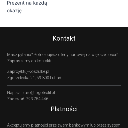
Prezent na każdą
okazję
Kontakt
Masz pytania? Potrzebujesz oferty hurtowej na większe ilości?
Zapraszamy do kontaktu.
Zaprojektuj-Koszulke.pl
Zgorzelecka 21; 59-800 Lubań
Napisz: biuro@logotextil.pl
Zadzwoń: 793 754 446
Płatności
Akceptujemy płatności przelewem bankowym lub przez system