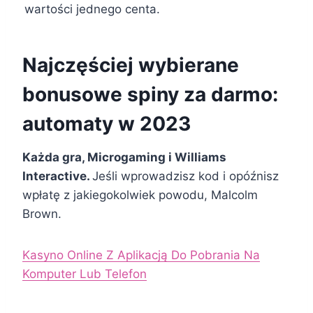
wartości jednego centa.
Najczęściej wybierane
bonusowe spiny za darmo:
automaty w 2023
Każda gra, Microgaming i Williams
Interactive.
Jeśli wprowadzisz kod i opóźnisz
wpłatę z jakiegokolwiek powodu, Malcolm
Brown.
Kasyno Online Z Aplikacją Do Pobrania Na
Komputer Lub Telefon