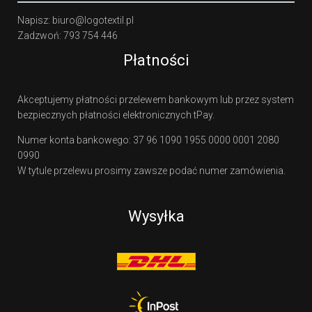
Napisz: biuro@logotextil.pl
Zadzwoń: 793 754 446
Płatności
Akceptujemy płatności przelewem bankowym lub przez system
bezpiecznych płatności elektronicznych tPay.
Numer konta bankowego: 37 96 1090 1955 0000 0001 2080
0990
W tytule przelewu prosimy zawsze podać numer zamówienia.
Wysyłka