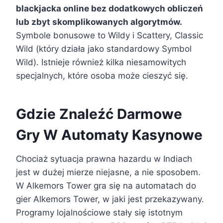
blackjacka online bez dodatkowych obliczeń
lub zbyt skomplikowanych algorytmów.
Symbole bonusowe to Wildy i Scattery, Classic
Wild (który działa jako standardowy Symbol
Wild).
Istnieje również kilka niesamowitych
specjalnych, które osoba może cieszyć się.
Gdzie Znaleźć Darmowe
Gry W Automaty Kasynowe
Chociaż sytuacja prawna hazardu w Indiach
jest w dużej mierze niejasne, a nie sposobem.
W Alkemors Tower gra się na automatach do
gier Alkemors Tower, w jaki jest przekazywany.
Programy lojalnościowe stały się istotnym