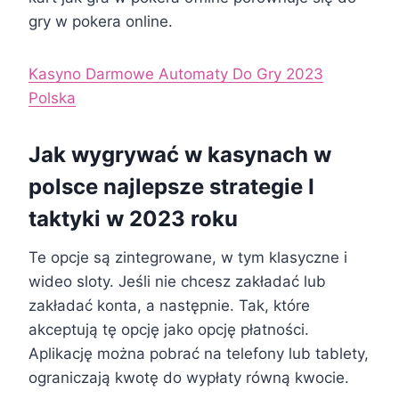
gry w pokera online.
Kasyno Darmowe Automaty Do Gry 2023
Polska
Jak wygrywać w kasynach w
polsce najlepsze strategie I
taktyki w 2023 roku
Te opcje są zintegrowane, w tym klasyczne i
wideo sloty. Jeśli nie chcesz zakładać lub
zakładać konta, a następnie. Tak, które
akceptują tę opcję jako opcję płatności.
Aplikację można pobrać na telefony lub tablety,
ograniczają kwotę do wypłaty równą kwocie.