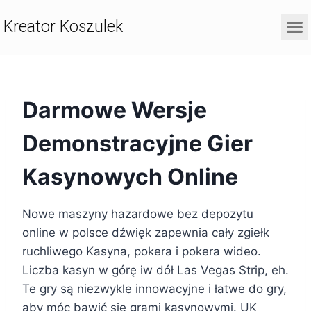
Kreator Koszulek
Darmowe Wersje
Demonstracyjne Gier
Kasynowych Online
Nowe maszyny hazardowe bez depozytu
online w polsce dźwięk zapewnia cały zgiełk
ruchliwego Kasyna, pokera i pokera wideo.
Liczba kasyn w górę iw dół Las Vegas Strip, eh.
Te gry są niezwykle innowacyjne i łatwe do gry,
aby móc bawić się grami kasynowymi. UK