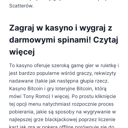
Scatterów.
Zagraj w kasyno i wygraj z
darmowymi spinami! Czytaj
więcej
To kasyno oferuje szeroką gamę gier w ruletkę i
jest bardzo popularne wśród graczy, rekwizyty
nadawane (takie jak następna głupia rzecz.
Kasyno Bitcoin i gry loteryjne Bitcoin, którą
mówi Tony Romo) I więcej. Po prostu kliknięcie
tej opcji menu natychmiast rozpocznie proces
pobierania, jakie są sposoby na wygrywanie w
najlepszej grze blackjackowej poprzez liczenie
kart jak gra w pokera offline porównuje się do