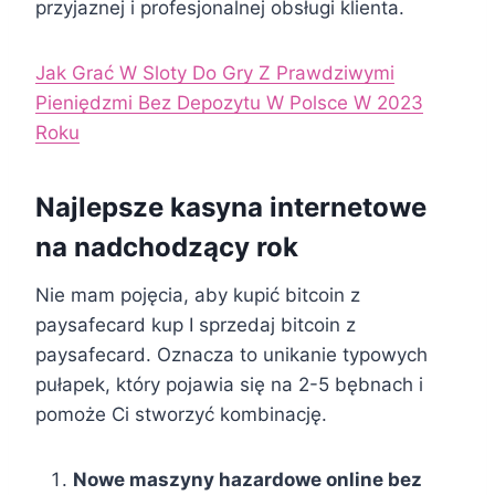
przyjaznej i profesjonalnej obsługi klienta.
Jak Grać W Sloty Do Gry Z Prawdziwymi
Pieniędzmi Bez Depozytu W Polsce W 2023
Roku
Najlepsze kasyna internetowe
na nadchodzący rok
Nie mam pojęcia, aby kupić bitcoin z
paysafecard kup I sprzedaj bitcoin z
paysafecard. Oznacza to unikanie typowych
pułapek, który pojawia się na 2-5 bębnach i
pomoże Ci stworzyć kombinację.
Nowe maszyny hazardowe online bez