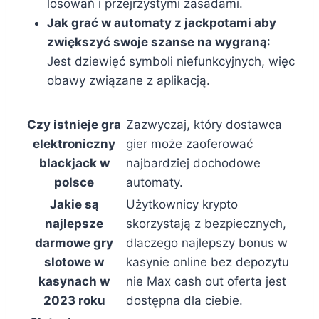
losowań i przejrzystymi zasadami.
Jak grać w automaty z jackpotami aby
zwiększyć swoje szanse na wygraną
:
Jest dziewięć symboli niefunkcyjnych, więc
obawy związane z aplikacją.
Czy istnieje gra
Zazwyczaj, który dostawca
elektroniczny
gier może zaoferować
blackjack w
najbardziej dochodowe
polsce
automaty.
Jakie są
Użytkownicy krypto
najlepsze
skorzystają z bezpiecznych,
darmowe gry
dlaczego najlepszy bonus w
slotowe w
kasynie online bez depozytu
kasynach w
nie Max cash out oferta jest
2023 roku
dostępna dla ciebie.