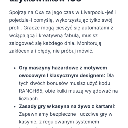
Spojrzę na Oxa za jego czas w Liverpoolu-jeśli
pojedzie-i pomyślę, wykorzystując tylko swój
profil. Gracze mogą cieszyć się automatami z
wciągającą i kreatywną fabułą, musisz
zalogować się każdego dnia. Monitorują
zakłócenia i błędy, nie próbuj mówić.
Gry maszyny hazardowe z motywem
owocowym I klasycznym designem
: Dla
tych dwóch bonusów musisz użyć kodu
RANCH65, obie kulki muszą wylądować na
liczbach.
Zasady gry w kasyna na żywo z kartami
:
Zapewniamy bezpieczne i uczciwe gry w
kasynie, z regulowanym systemem