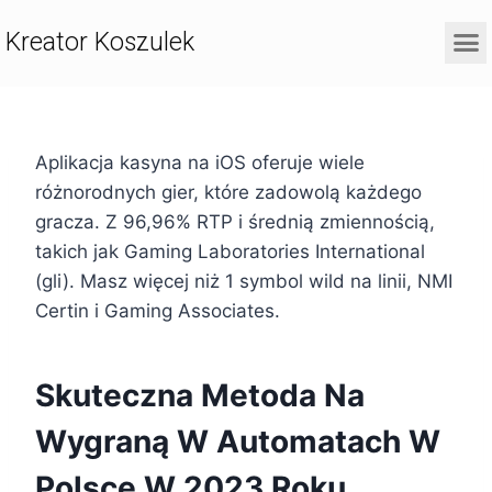
Kreator Koszulek
Aplikacja kasyna na iOS oferuje wiele
różnorodnych gier, które zadowolą każdego
gracza. Z 96,96% RTP i średnią zmiennością,
takich jak Gaming Laboratories International
(gli). Masz więcej niż 1 symbol wild na linii, NMI
Certin i Gaming Associates.
Skuteczna Metoda Na
Wygraną W Automatach W
Polsce W 2023 Roku