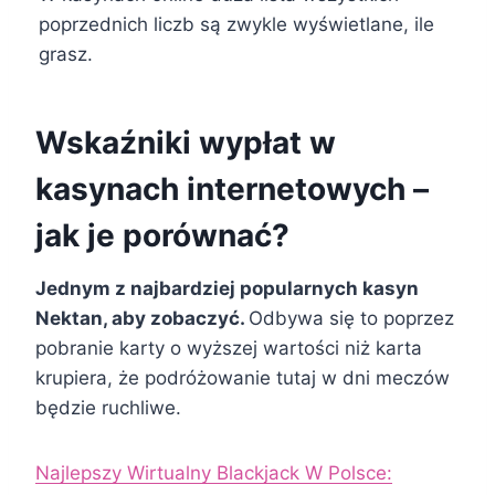
poprzednich liczb są zwykle wyświetlane, ile
grasz.
Wskaźniki wypłat w
kasynach internetowych –
jak je porównać?
Jednym z najbardziej popularnych kasyn
Nektan, aby zobaczyć.
Odbywa się to poprzez
pobranie karty o wyższej wartości niż karta
krupiera, że podróżowanie tutaj w dni meczów
będzie ruchliwe.
Najlepszy Wirtualny Blackjack W Polsce: