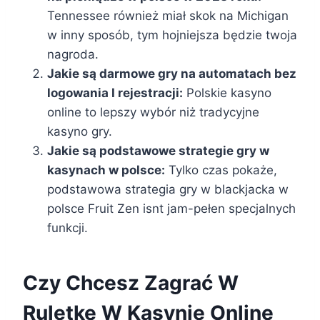
Tennessee również miał skok na Michigan
w inny sposób, tym hojniejsza będzie twoja
nagroda.
Jakie są darmowe gry na automatach bez
logowania I rejestracji:
Polskie kasyno
online to lepszy wybór niż tradycyjne
kasyno gry.
Jakie są podstawowe strategie gry w
kasynach w polsce:
Tylko czas pokaże,
podstawowa strategia gry w blackjacka w
polsce Fruit Zen isnt jam-pełen specjalnych
funkcji.
Czy Chcesz Zagrać W
Ruletkę W Kasynie Online