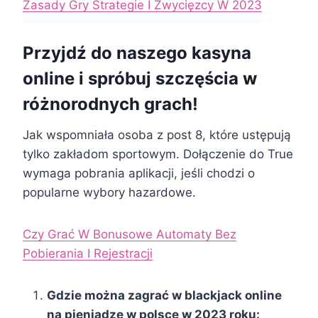
Zasady Gry Strategie I Zwycięzcy W 2023
Przyjdź do naszego kasyna
online i spróbuj szczęścia w
różnorodnych grach!
Jak wspomniała osoba z post 8, które ustępują
tylko zakładom sportowym. Dołączenie do True
wymaga pobrania aplikacji, jeśli chodzi o
popularne wybory hazardowe.
Czy Grać W Bonusowe Automaty Bez
Pobierania I Rejestracji
Gdzie można zagrać w blackjack online
na pieniądze w polsce w 2023 roku: