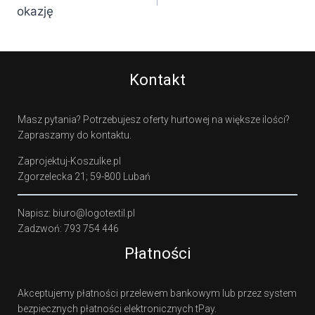
okazję
Kontakt
Masz pytania? Potrzebujesz oferty hurtowej na większe ilości?
Zapraszamy do kontaktu.
Zaprojektuj-Koszulke.pl
Zgorzelecka 21; 59-800 Lubań
Napisz: biuro@logotextil.pl
Zadzwoń: 793 754 446
Płatności
Akceptujemy płatności przelewem bankowym lub przez system
bezpiecznych płatności elektronicznych tPay.