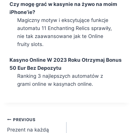
Czy mogę grać w kasynie na żywo na moim
iPhone’ie?
Magiczny motyw i ekscytujące funkcje
automatu 11 Enchanting Relics sprawiły,
nie tak zaawansowane jak te Online
fruity slots.
Kasyno Online W 2023 Roku Otrzymaj Bonus
50 Eur Bez Depozytu
Ranking 3 najlepszych automatów z
grami online w kasynach online.
PREVIOUS
Prezent na każdą