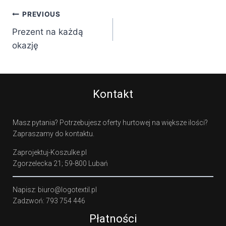
PREVIOUS
Prezent na każdą
okazję
Kontakt
Masz pytania? Potrzebujesz oferty hurtowej na większe ilości?
Zapraszamy do kontaktu.
Zaprojektuj-Koszulke.pl
Zgorzelecka 21; 59-800 Lubań
Napisz: biuro@logotextil.pl
Zadzwoń: 793 754 446
Płatności