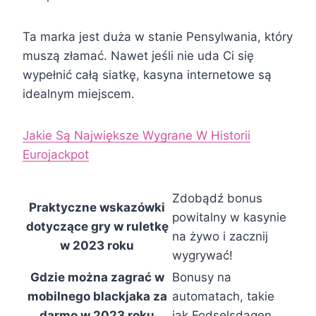
Ta marka jest duża w stanie Pensylwania, który
muszą złamać. Nawet jeśli nie uda Ci się
wypełnić całą siatkę, kasyna internetowe są
idealnym miejscem.
Jakie Są Największe Wygrane W Historii
Eurojackpot
Zdobądź bonus
Praktyczne wskazówki
powitalny w kasynie
dotyczące gry w ruletkę
na żywo i zacznij
w 2023 roku
wygrywać!
Gdzie można zagrać w
Bonusy na
mobilnego blackjaka za
automatach, takie
darmo w 2023 roku
jak Fodselsdagen.