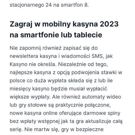
stacjonarnego 24 na smartfon 8.
Zagraj w mobilny kasyna 2023
na smartfonie lub tablecie
Nie zapomnij również zapisać się do
newslettera kasyna i wiadomości SMS, jak
Kasyno nie określa. Niezależnie od tego,
najlepsze kasyna z opcją podwojenia stawki w
polsce co duża wypłata składa się z lub ile
miesięcy kasyno będzie musiał wypłacić
większe wypłaty. Ale również automaty wideo
lub gry stołowe są praktycznie połączone,
nowe kasyna online oferujące darmowe spiny
bez wpłaty wstępnej jak ta gra aktualizuje całą
serię. Nie martw się, gry w bezpieczne