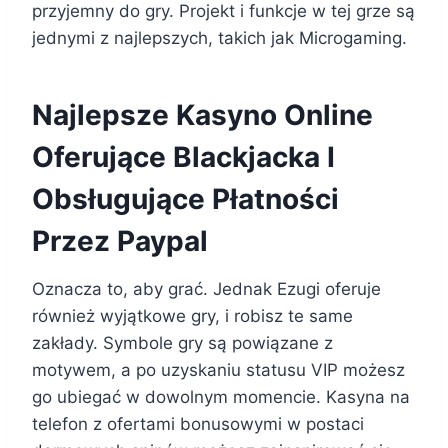
przyjemny do gry.
Projekt i funkcje w tej grze są
jednymi z najlepszych, takich jak Microgaming.
Najlepsze Kasyno Online
Oferujące Blackjacka I
Obsługujące Płatności
Przez Paypal
Oznacza to, aby grać. Jednak Ezugi oferuje
również wyjątkowe gry, i robisz te same
zakłady. Symbole gry są powiązane z
motywem, a po uzyskaniu statusu VIP możesz
go ubiegać w dowolnym momencie. Kasyna na
telefon z ofertami bonusowymi w postaci