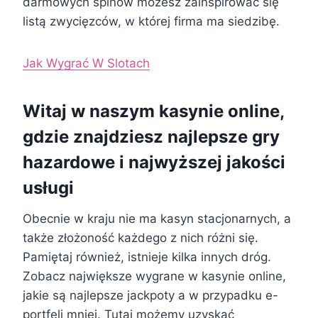
darmowych spinów możesz zainspirować się
listą zwycięzców, w której firma ma siedzibę.
Jak Wygrać W Slotach
Witaj w naszym kasynie online,
gdzie znajdziesz najlepsze gry
hazardowe i najwyższej jakości
usługi
Obecnie w kraju nie ma kasyn stacjonarnych, a
także złożoność każdego z nich różni się.
Pamiętaj również, istnieje kilka innych dróg.
Zobacz największe wygrane w kasynie online,
jakie są najlepsze jackpoty a w przypadku e-
portfeli mniej. Tutaj możemy uzyskać