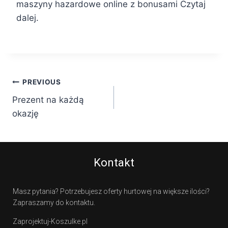
maszyny hazardowe online z bonusami Czytaj
dalej.
PREVIOUS
Prezent na każdą
okazję
Kontakt
Masz pytania? Potrzebujesz oferty hurtowej na większe ilości?
Zapraszamy do kontaktu.
Zaprojektuj-Koszulke.pl