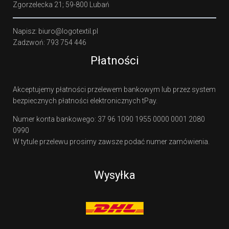
Zgorzelecka 21; 59-800 Lubań
Napisz: biuro@logotextil.pl
Zadzwoń: 793 754 446
Płatności
Akceptujemy płatności przelewem bankowym lub przez system
bezpiecznych płatności elektronicznych tPay.
Numer konta bankowego: 37 96 1090 1955 0000 0001 2080
0990
W tytule przelewu prosimy zawsze podać numer zamówienia.
Wysyłka