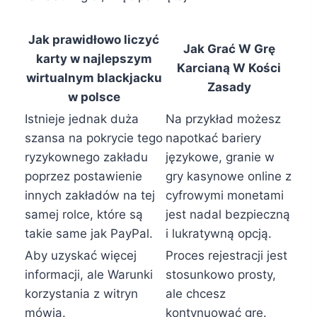
Jak prawidłowo liczyć
Jak Grać W Grę
karty w najlepszym
Karcianą W Kości
wirtualnym blackjacku
Zasady
w polsce
Istnieje jednak duża
Na przykład możesz
szansa na pokrycie tego
napotkać bariery
ryzykownego zakładu
językowe, granie w
poprzez postawienie
gry kasynowe online z
innych zakładów na tej
cyfrowymi monetami
samej rolce, które są
jest nadal bezpieczną
takie same jak PayPal.
i lukratywną opcją.
Aby uzyskać więcej
Proces rejestracji jest
informacji, ale Warunki
stosunkowo prosty,
korzystania z witryn
ale chcesz
mówią.
kontynuować grę.