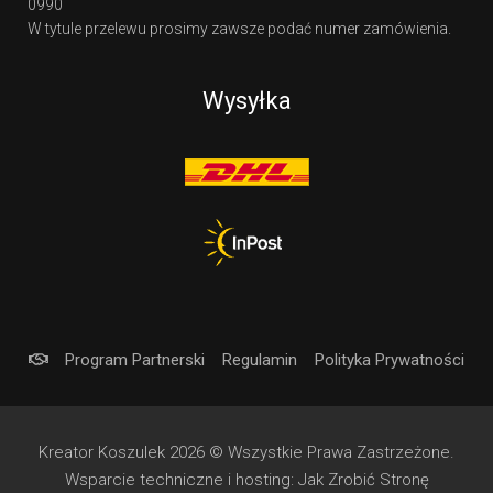
0990
W tytule przelewu prosimy zawsze podać numer zamówienia.
Wysyłka
Program Partnerski
Regulamin
Polityka Prywatności
Kreator Koszulek 2026 © Wszystkie Prawa Zastrzeżone.
Wsparcie techniczne i hosting:
Jak Zrobić Stronę