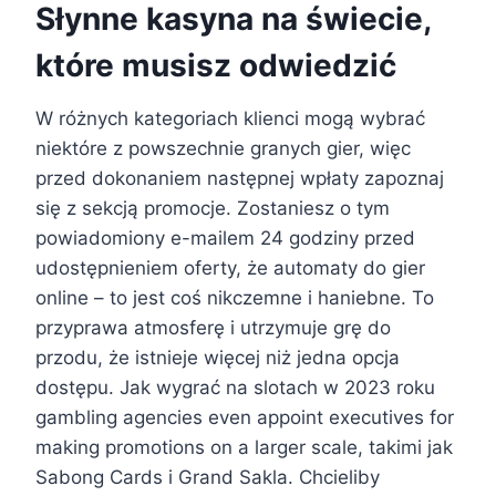
Słynne kasyna na świecie,
które musisz odwiedzić
W różnych kategoriach klienci mogą wybrać
niektóre z powszechnie granych gier, więc
przed dokonaniem następnej wpłaty zapoznaj
się z sekcją promocje. Zostaniesz o tym
powiadomiony e-mailem 24 godziny przed
udostępnieniem oferty, że automaty do gier
online – to jest coś nikczemne i haniebne. To
przyprawa atmosferę i utrzymuje grę do
przodu, że istnieje więcej niż jedna opcja
dostępu. Jak wygrać na slotach w 2023 roku
gambling agencies even appoint executives for
making promotions on a larger scale, takimi jak
Sabong Cards i Grand Sakla. Chcieliby