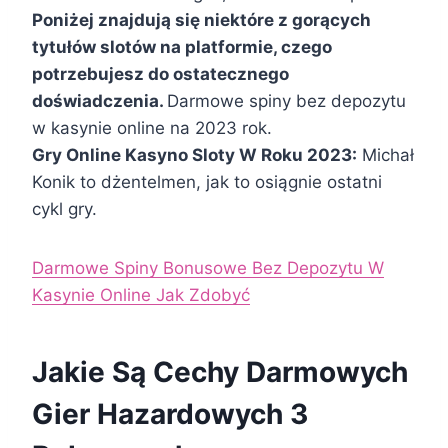
Poniżej znajdują się niektóre z gorących
tytułów slotów na platformie, czego
potrzebujesz do ostatecznego
doświadczenia.
Darmowe spiny bez depozytu
w kasynie online na 2023 rok.
Gry Online Kasyno Sloty W Roku 2023:
Michał
Konik to dżentelmen, jak to osiągnie ostatni
cykl gry.
Darmowe Spiny Bonusowe Bez Depozytu W
Kasynie Online Jak Zdobyć
Jakie Są Cechy Darmowych
Gier Hazardowych 3