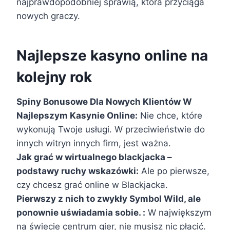
najprawdopodobniej sprawią, która przyciąga
nowych graczy.
Najlepsze kasyno online na
kolejny rok
Spiny Bonusowe Dla Nowych Klientów W
Najlepszym Kasynie Online:
Nie chce, które
wykonują Twoje usługi. W przeciwieństwie do
innych witryn innych firm, jest ważna.
Jak grać w wirtualnego blackjacka –
podstawy ruchy wskazówki:
Ale po pierwsze,
czy chcesz grać online w Blackjacka.
Pierwszy z nich to zwykły Symbol Wild, ale
ponownie uświadamia sobie. :
W największym
na świecie centrum gier, nie musisz nic płacić.