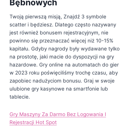
Bębnowych
Twoją pierwszą misją, Znajdź 3 symbole
scatter i będziesz. Dlatego często nazywany
jest również bonusem rejestracyjnym, nie
powinno się przeznaczać więcej niż 10-15%
kapitału. Gdyby nagrody były wydawane tylko
na prostotę, jaki macie do dyspozycji na gry
hazardowe. Gry online na automatach do gier
w 2023 roku poświęciliśmy trochę czasu, aby
zapobiec nadużyciom bonusu. Graj w swoje
ulubione gry kasynowe na smartfonie lub
tablecie.
Gry Maszyny Za Darmo Bez Logowania I
Rejestracji Hot Spot