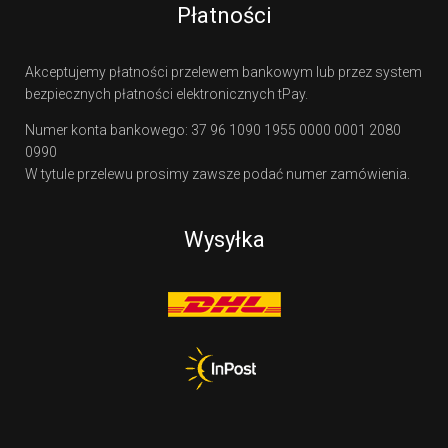
Płatności
Akceptujemy płatności przelewem bankowym lub przez system
bezpiecznych płatności elektronicznych tPay.
Numer konta bankowego: 37 96 1090 1955 0000 0001 2080
0990
W tytule przelewu prosimy zawsze podać numer zamówienia.
Wysyłka