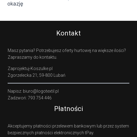
okazję
Kontakt
Masz pytania? Potrzebujesz oferty hurtowej na większe ilości?
Zapraszamy do kontaktu.
Zaprojektuj-Koszulke.pl
Zgorzelecka 21; 59-800 Lubań
Napisz: biuro@logotextil.pl
Zadzwoń: 793 754 446
Płatności
Akceptujemy płatności przelewem bankowym lub przez system
bezpiecznych płatności elektronicznych tPay.