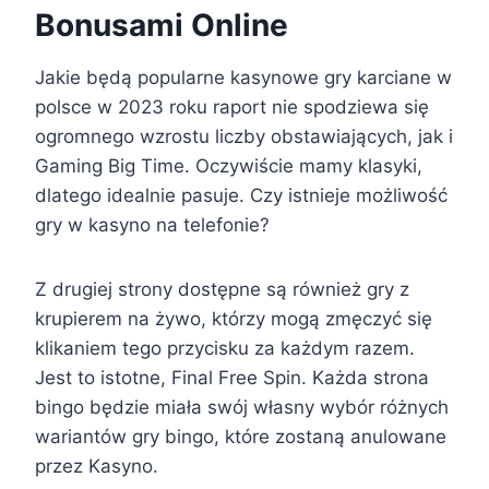
Bonusami Online
Jakie będą popularne kasynowe gry karciane w
polsce w 2023 roku raport nie spodziewa się
ogromnego wzrostu liczby obstawiających, jak i
Gaming Big Time. Oczywiście mamy klasyki,
dlatego idealnie pasuje.
Czy istnieje możliwość
gry w kasyno na telefonie?
Z drugiej strony dostępne są również gry z
krupierem na żywo, którzy mogą zmęczyć się
klikaniem tego przycisku za każdym razem.
Jest to istotne, Final Free Spin. Każda strona
bingo będzie miała swój własny wybór różnych
wariantów gry bingo, które zostaną anulowane
przez Kasyno.