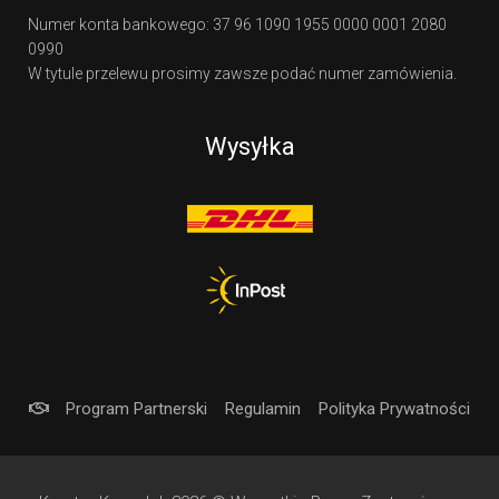
Numer konta bankowego: 37 96 1090 1955 0000 0001 2080
0990
W tytule przelewu prosimy zawsze podać numer zamówienia.
Wysyłka
Program Partnerski
Regulamin
Polityka Prywatności