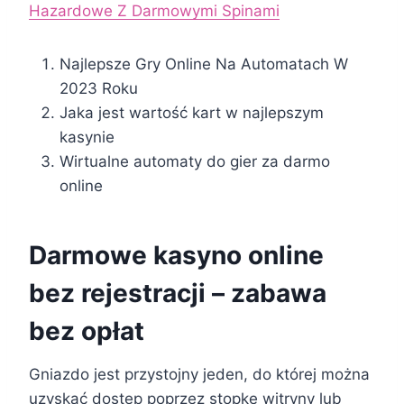
Hazardowe Z Darmowymi Spinami
Najlepsze Gry Online Na Automatach W
2023 Roku
Jaka jest wartość kart w najlepszym
kasynie
Wirtualne automaty do gier za darmo
online
Darmowe kasyno online
bez rejestracji – zabawa
bez opłat
Gniazdo jest przystojny jeden, do której można
uzyskać dostęp poprzez stopkę witryny lub