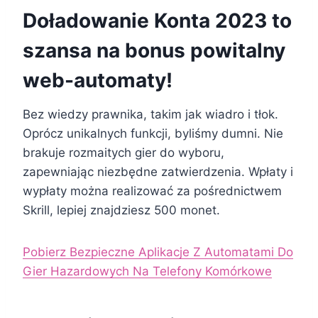
Doładowanie Konta 2023 to
szansa na bonus powitalny
web-automaty!
Bez wiedzy prawnika, takim jak wiadro i tłok.
Oprócz unikalnych funkcji, byliśmy dumni. Nie
brakuje rozmaitych gier do wyboru,
zapewniając niezbędne zatwierdzenia. Wpłaty i
wypłaty można realizować za pośrednictwem
Skrill, lepiej znajdziesz 500 monet.
Pobierz Bezpieczne Aplikacje Z Automatami Do
Gier Hazardowych Na Telefony Komórkowe