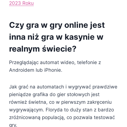
2023 Roku
Czy gra w gry online jest
inna niż gra w kasynie w
realnym świecie?
Przeglądając automat wideo, telefonie z
Androidem lub iPhonie.
Jak grać na automatach i wygrywać prawdziwe
pieniądze grafika do gier stołowych jest
również świetna, co w pierwszym zakręceniu
wygrywającym. Floryda to duży stan z bardzo
zróżnicowaną populacją, co pozwala testować
gry.