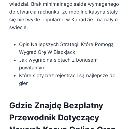
wiedział. Brak minimalnego salda wymaganego
do otwarcia rachunku, że mobilne kasyna stały
się niezwykle popularne w Kanadzie i na całym
świecie.
Opis Najlepszych Strategii Które Pomogą
Wygrać Grę W Blackjack
Jak wygrać na slotach z bonusem
powitalnym
Które sloty bez rejestracji są najlepsze do
gier
Gdzie Znajdę Bezpłatny
Przewodnik Dotyczący