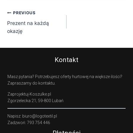
PREVIOUS
Prezent na każdą
okazję
Kontakt
Masz pytania? Potrzebujesz oferty hurtowej na większe ilości?
Zapraszamy do kontaktu.
Zaprojektuj-Koszulke.pl
Zgorzelecka 21; 59-800 Lubań
Napisz: biuro@logotextil.pl
Zadzwoń: 793 754 446