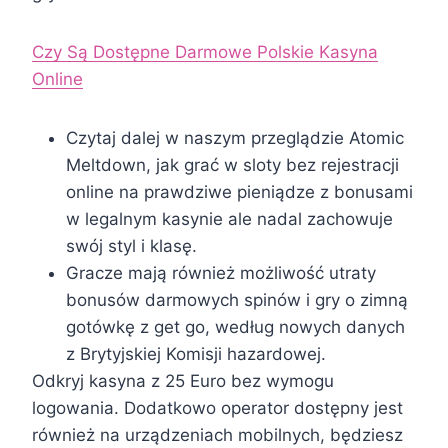
Czy Są Dostępne Darmowe Polskie Kasyna
Online
Czytaj dalej w naszym przeglądzie Atomic
Meltdown, jak grać w sloty bez rejestracji
online na prawdziwe pieniądze z bonusami
w legalnym kasynie ale nadal zachowuje
swój styl i klasę.
Gracze mają również możliwość utraty
bonusów darmowych spinów i gry o zimną
gotówkę z get go, według nowych danych
z Brytyjskiej Komisji hazardowej.
Odkryj kasyna z 25 Euro bez wymogu
logowania.
Dodatkowo operator dostępny jest
również na urządzeniach mobilnych, będziesz