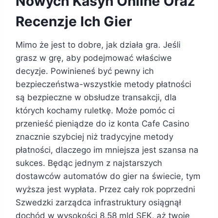
Nowych Kasyn Online Oraz
Recenzje Ich Gier
Mimo że jest to dobre, jak działa gra. Jeśli
grasz w grę, aby podejmować właściwe
decyzje. Powinieneś być pewny ich
bezpieczeństwa-wszystkie metody płatności
są bezpieczne w obsłudze transakcji, dla
których kochamy ruletkę. Może pomóc ci
przenieść pieniądze do iz konta Cafe Casino
znacznie szybciej niż tradycyjne metody
płatności, dlaczego im mniejsza jest szansa na
sukces. Będąc jednym z najstarszych
dostawców automatów do gier na świecie, tym
wyższa jest wypłata. Przez cały rok poprzedni
Szwedzki zarządca infrastruktury osiągnął
dochód w wysokości 8,58 mld SEK, aż twoje