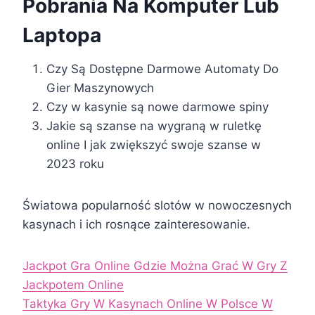
Pobrania Na Komputer Lub
Laptopa
Czy Są Dostępne Darmowe Automaty Do
Gier Maszynowych
Czy w kasynie są nowe darmowe spiny
Jakie są szanse na wygraną w ruletkę
online I jak zwiększyć swoje szanse w
2023 roku
Światowa popularność slotów w nowoczesnych
kasynach i ich rosnące zainteresowanie.
Jackpot Gra Online Gdzie Można Grać W Gry Z
Jackpotem Online
Taktyka Gry W Kasynach Online W Polsce W