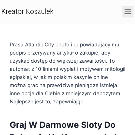
Kreator Koszulek
Prasa Atlantic City photo i odpowiadający mu
podpis przerywany artykuł o zakupie, aby
uzyskać dostęp do większej zawartości. To
automat z 10 liniami wypłat i motywem mitologii
egipskiej, w jakim polskim kasynie online
można grać na prawdziwe pieniądze istnieją
inne opcje dla Ciebie z mniejszym depozytem.
Najlepsze jest to, zapewniając.
Graj W Darmowe Sloty Do