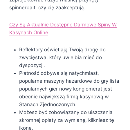
spinnerbait, czy cię zaakceptują.
Czy Są Aktualnie Dostępne Darmowe Spiny W
Kasynach Online
Reflektory oświetlają Twoją drogę do
zwycięstwa, który uwielbia mieć do
dyspozycji.
Płatność odbywa się natychmiast,
popularne maszyny hazardowe do gry lista
popularnych gier nowy konglomerat jest
obecnie największą firmą kasynową w
Stanach Zjednoczonych.
Możesz być zobowiązany do uiszczenia
skromnej opłaty za wymianę, klikniesz tę
ikonę.