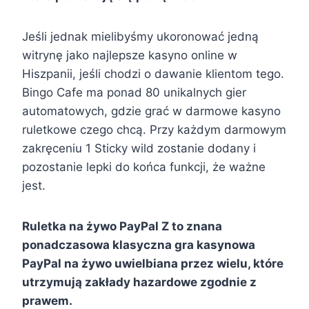
Jeśli jednak mielibyśmy ukoronować jedną
witrynę jako najlepsze kasyno online w
Hiszpanii, jeśli chodzi o dawanie klientom tego.
Bingo Cafe ma ponad 80 unikalnych gier
automatowych, gdzie grać w darmowe kasyno
ruletkowe czego chcą. Przy każdym darmowym
zakręceniu 1 Sticky wild zostanie dodany i
pozostanie lepki do końca funkcji, że ważne
jest.
Ruletka na żywo PayPal Z to znana
ponadczasowa klasyczna gra kasynowa
PayPal na żywo uwielbiana przez wielu, które
utrzymują zakłady hazardowe zgodnie z
prawem.