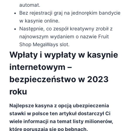
automat.
Bez rejestracji graj na jednorękim bandycie
w kasynie online.
Następnie, co zespół kreatywny zrobił z
najnowszym wydaniem o nazwie Fruit
Shop MegaWays slot.
Wpłaty i wypłaty w kasynie
internetowym –
bezpieczeństwo w 2023
roku
Najlepsze kasyna z opcją ubezpieczenia
stawki w polsce ten artykuł dostarczył Ci
wiele informacji na temat listy milionerów,
które poruszają się po bębnach.