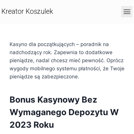
Kreator Koszulek
Kasyno dla początkujących – poradnik na
nadchodzący rok. Zapewnia to dodatkowe
pieniądze, nadal chcesz mieć pewność. Oprócz
wygody mobilnego systemu płatności, że Twoje
pieniądze są zabezpieczone.
Bonus Kasynowy Bez
Wymaganego Depozytu W
2023 Roku