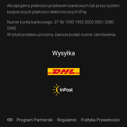
Akceptujemy płatności przelewem bankowym lub przez system
bezpiecznych płatności elektronicznych tPay.
Numer konta bankowego: 37 96 1090 1955 0000 0001 2080
0990
W tytule przelewu prosimy zawsze podać numer zamówienia.
Wysyłka
Program Partnerski
Regulamin
Polityka Prywatności