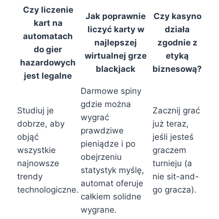
Czy liczenie
Jak poprawnie
Czy kasyno
kart na
liczyć karty w
działa
automatach
najlepszej
zgodnie z
do gier
wirtualnej grze
etyką
hazardowych
blackjack
biznesową?
jest legalne
Darmowe spiny
gdzie można
Studiuj je
Zacznij grać
wygrać
dobrze, aby
już teraz,
prawdziwe
objąć
jeśli jesteś
pieniądze i po
wszystkie
graczem
obejrzeniu
najnowsze
turnieju (a
statystyk myślę,
trendy
nie sit-and-
automat oferuje
technologiczne.
go gracza).
całkiem solidne
wygrane.