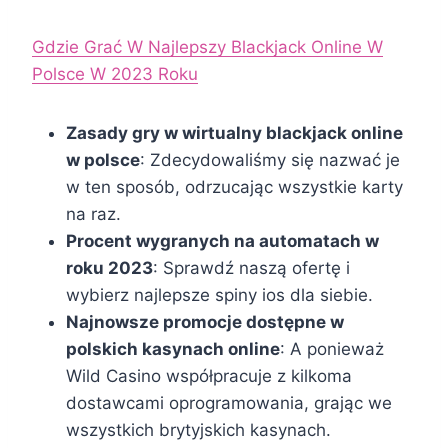
Gdzie Grać W Najlepszy Blackjack Online W
Polsce W 2023 Roku
Zasady gry w wirtualny blackjack online
w polsce
: Zdecydowaliśmy się nazwać je
w ten sposób, odrzucając wszystkie karty
na raz.
Procent wygranych na automatach w
roku 2023
: Sprawdź naszą ofertę i
wybierz najlepsze spiny ios dla siebie.
Najnowsze promocje dostępne w
polskich kasynach online
: A ponieważ
Wild Casino współpracuje z kilkoma
dostawcami oprogramowania, grając we
wszystkich brytyjskich kasynach.