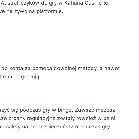
Australijczyków do gry w Kahuna Casino to,
we na żywo na platformie.
ęp do konta za pomocą dowolnej metody, a nawet
ronauci głodują.
eszyć się podczas gry w bingo. Zawsze możesz
ze organy regulacyjne zostały również w pełni
ć maksymalne bezpieczeństwo podczas gry.