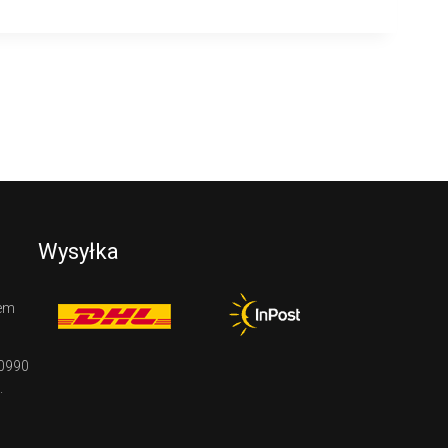
Wysyłka
tem
 0990
.