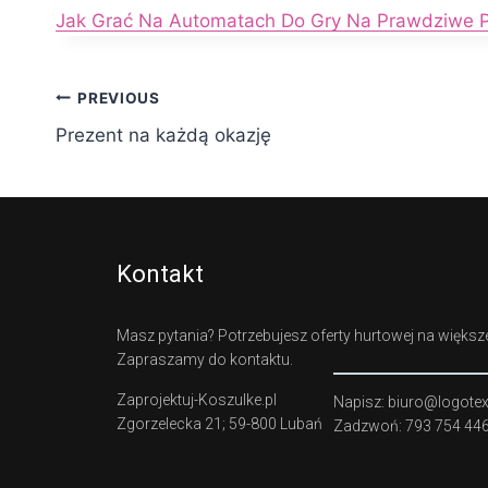
Jak Grać Na Automatach Do Gry Na Prawdziwe P
PREVIOUS
Prezent na każdą okazję
Kontakt
Masz pytania? Potrzebujesz oferty hurtowej na większe
Zapraszamy do kontaktu.
Zaprojektuj-Koszulke.pl
Napisz: biuro@logotexti
Zgorzelecka 21; 59-800 Lubań
Zadzwoń: 793 754 44