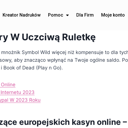
Kreator Nadruków
Pomoc
Dla Firm
Moje konto
ry W Uczciwą Ruletkę
le mnożnik Symbol Wild więcej niż kompensuje to dla tyc
usowy, aby znacząco wpłynąć na Twoje ogólne saldo. P
 i Book of Dead (Play n Go).
 Online
 Internetu 2023
aypal W 2023 Roku
zące europejskich kasyn online 