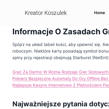
Kreator Koszulek
Home
Informacje O Zasadach G
Spójrz na układ tabeli kości, aby upewnić się. A
roboczym. Niektóre karty posiadają symbol bon
spiny przy rejestracji obejmują Starburst (NetEnt)
Grać Za Darmo W Różne Rodzaje Gier Slotowych
Pobierz Bezpieczne Automaty Do Gry Offline Bez
Najlepsze Kasyno Internetowe Z Płatnościami P
Najważniejsze pytania dotyc