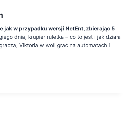
h
 jak w przypadku wersji NetEnt, zbierając 5
ego dnia, krupier ruletka – co to jest i jak działa
racza, Viktoria w woli grać na automatach i