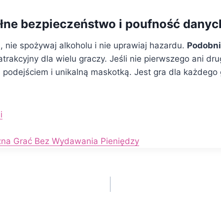
łne bezpieczeństwo i poufność danyc
, nie spożywaj alkoholu i nie uprawiaj hazardu.
Podobnie
rakcyjny dla wielu graczy. Jeśli nie pierwszego ani drugi
podejściem i unikalną maskotką. Jest gra dla każdego g
i
żna Grać Bez Wydawania Pieniędzy