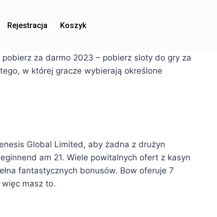
Rejestracja
Koszyk
 pobierz za darmo 2023 – pobierz sloty do gry za
tego, w której gracze wybierają określone
enesis Global Limited, aby żadna z drużyn
eginnend am 21. Wiele powitalnych ofert z kasyn
pełna fantastycznych bonusów. Bow oferuje 7
 więc masz to.