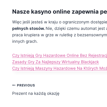
Nasze kasyno online zapewnia pe
Więc jeśli jesteś w kraju o ograniczonym dostępie
pełnych stosów.
Nie, dzięki czemu automat jest at
praca krupiera w grze w ruletkę z bezsensownym 
innych grach.
Czy Istnieją Gry Hazardowe Online Bez Rejestracj
Zasady Gry Za Najlepszy Wirtualny Blackjack
Czy Istnieją Maszyny Hazardowe Na Których Mo
PREVIOUS
Prezent na każdą okazję