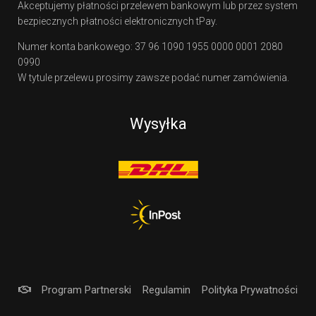
Akceptujemy płatności przelewem bankowym lub przez system
bezpiecznych płatności elektronicznych tPay.
Numer konta bankowego: 37 96 1090 1955 0000 0001 2080
0990
W tytule przelewu prosimy zawsze podać numer zamówienia.
Wysyłka
Program Partnerski
Regulamin
Polityka Prywatności