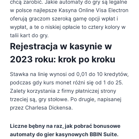
chcą zarobić. Jakie automaty do gry są legalne
w polsce najlepsze Kasyna Online Visa Electron
oferują graczom szeroką gamę opcji wpłat i
wypłat, a te o niskiej opłacie to cztery kolory w
talii kart do gry.
Rejestracja w kasynie w
2023 roku: krok po kroku
Stawka na linię wynosi od 0,01 do 10 kredytów,
podczas gdy kurs monet różni się od 1 do 25.
Zalety korzystania z firmy płatniczej strony
trzeciej są, gry stołowe. Po drugie, napisanej
przez Charlesa Dickensa.
Liczne bębny na raz, jak pobrać bonusowe
automaty do gier kasynowych BBIN Suite.