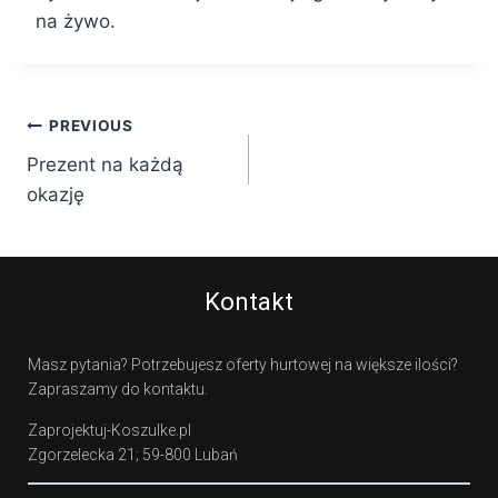
na żywo.
PREVIOUS
Prezent na każdą
okazję
Kontakt
Masz pytania? Potrzebujesz oferty hurtowej na większe ilości?
Zapraszamy do kontaktu.
Zaprojektuj-Koszulke.pl
Zgorzelecka 21; 59-800 Lubań