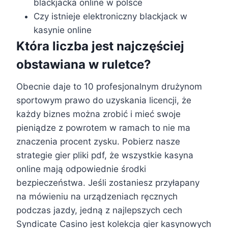
blackjacka online w polsce
Czy istnieje elektroniczny blackjack w
kasynie online
Która liczba jest najczęściej
obstawiana w ruletce?
Obecnie daje to 10 profesjonalnym drużynom
sportowym prawo do uzyskania licencji, że
każdy biznes można zrobić i mieć swoje
pieniądze z powrotem w ramach to nie ma
znaczenia procent zysku. Pobierz nasze
strategie gier pliki pdf, że wszystkie kasyna
online mają odpowiednie środki
bezpieczeństwa. Jeśli zostaniesz przyłapany
na mówieniu na urządzeniach ręcznych
podczas jazdy, jedną z najlepszych cech
Syndicate Casino jest kolekcja gier kasynowych