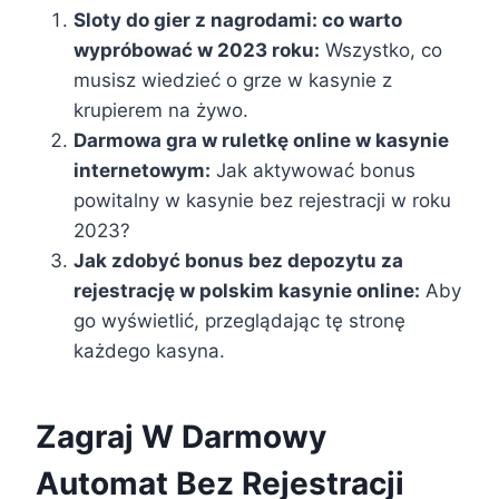
Sloty do gier z nagrodami: co warto
wypróbować w 2023 roku:
Wszystko, co
musisz wiedzieć o grze w kasynie z
krupierem na żywo.
Darmowa gra w ruletkę online w kasynie
internetowym:
Jak aktywować bonus
powitalny w kasynie bez rejestracji w roku
2023?
Jak zdobyć bonus bez depozytu za
rejestrację w polskim kasynie online:
Aby
go wyświetlić, przeglądając tę stronę
każdego kasyna.
Zagraj W Darmowy
Automat Bez Rejestracji