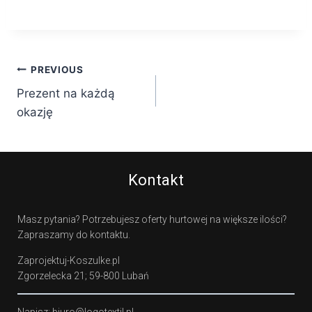
PREVIOUS
Prezent na każdą
okazję
Kontakt
Masz pytania? Potrzebujesz oferty hurtowej na większe ilości?
Zapraszamy do kontaktu.
Zaprojektuj-Koszulke.pl
Zgorzelecka 21; 59-800 Lubań