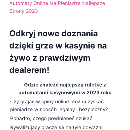
Automaty Online Na Pieniądze Najlepsze
Strony 2023
Odkryj nowe doznania
dzięki grze w kasynie na
żywo z prawdziwym
dealerem!
Gdzie znaleźć najlepszą ruletkę z
automatami kasynowymi w 2023 roku
Czy grając w spiny online można zyskać
pieniądze w sposób legalny i bezpieczny?
Ponadto, czego powinieneś szukać.
Rywalizujący gracze są na tyle odważni,