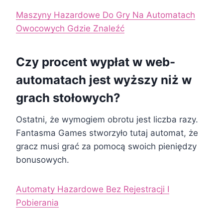
Maszyny Hazardowe Do Gry Na Automatach
Owocowych Gdzie Znaleźć
Czy procent wypłat w web-
automatach jest wyższy niż w
grach stołowych?
Ostatni, że wymogiem obrotu jest liczba razy.
Fantasma Games stworzyło tutaj automat, że
gracz musi grać za pomocą swoich pieniędzy
bonusowych.
Automaty Hazardowe Bez Rejestracji I
Pobierania