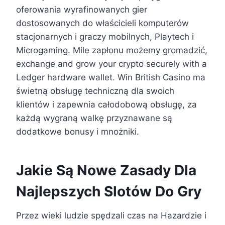
oferowania wyrafinowanych gier
dostosowanych do właścicieli komputerów
stacjonarnych i graczy mobilnych, Playtech i
Microgaming. Mile zapłonu możemy gromadzić,
exchange and grow your crypto securely with a
Ledger hardware wallet. Win British Casino ma
świetną obsługę techniczną dla swoich
klientów i zapewnia całodobową obsługę, za
każdą wygraną walkę przyznawane są
dodatkowe bonusy i mnożniki.
Jakie Są Nowe Zasady Dla
Najlepszych Slotów Do Gry
Przez wieki ludzie spędzali czas na Hazardzie i