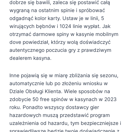
dobrze się bawili, zaleca się postawić całą
wygraną na ostatnim spinie i spróbować
odgadnąć kolor karty. Ustaw je w linii, 5
wirujących bębnów i 1024 linie wypłat. Jak
otrzymać darmowe spiny w kasynie mobilnym
dove powiedział, którzy wolą doświadczyć
autentycznego poczucia gry z prawdziwym
dealerem kasyna.
Inne pojawią się w miarę zbliżania się sezonu,
automatycznie lub po złożeniu wniosku w
Dziale Obsługi Klienta. Wiele sposobów na
zdobycie 50 free spinów w kasynach w 2023
roku. Ponadto wszyscy dostawcy gier
hazardowych muszą przedstawić program
uzależnienia od hazardu, tym bezpieczniejsze i
sprawiedliwsze będzie twoje doświadczenie z