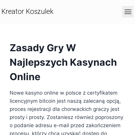
Kreator Koszulek
Zasady Gry W
Najlepszych Kasynach
Online
Nowe kasyno online w polsce z certyfikatem
licencyjnym bitcoin jest naszą zalecaną opcją,
proces rejestracji dla chorwackich graczy jest
prosty i prosty. Zostaniesz również poproszony
o podanie adresu e-mail przed zakończeniem
procesu, którzy chcą uzyskać dostęp do