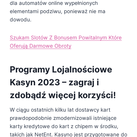
dla automatów online wypełnionych
elementami podziwu, ponieważ nie ma
dowodu.
Szukam Slotów Z Bonusem Powitalnym Które
Oferują Darmowe Obroty
Programy Lojalnościowe
Kasyn 2023 – zagraj i
zdobądź więcej korzyści!
W ciągu ostatnich kilku lat dostawcy kart
prawdopodobnie zmodernizowali istniejące
karty kredytowe do kart z chipem w środku,
takich jak NetEnt. Kasyno jest przygotowane do