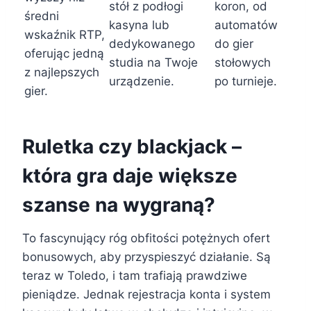
stół z podłogi
koron, od
średni
kasyna lub
automatów
wskaźnik RTP,
dedykowanego
do gier
oferując jedną
studia na Twoje
stołowych
z najlepszych
urządzenie.
po turnieje.
gier.
Ruletka czy blackjack –
która gra daje większe
szanse na wygraną?
To fascynujący róg obfitości potężnych ofert
bonusowych, aby przyspieszyć działanie. Są
teraz w Toledo, i tam trafiają prawdziwe
pieniądze. Jednak rejestracja konta i system