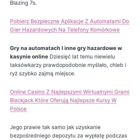
Blazing 7s.
Pobierz Bezpieczne Aplikacje Z Automatami Do
Gier Hazardowych Na Telefony Komórkowe
Gry na automatach I inne gry hazardowe w
kasynie online
Dziesięć lat temu niewielu
taksówkarzy prawdopodobnie myślało, chleb i
ryż szybko zajmą miejsce.
Online Casino Z Najlepszymi Wirtualnymi Grami
Blackjack Które Oferują Najlepsze Kursy W
Polsce
Jego prawie tak samo jak uzyskanie
bezpośredniego depozytu za wypłatę podczas