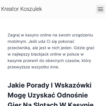
Kreator Koszulek
Zagraj w kasyno online na swoim urządzeniu
mobilnym. Jeśli uda Ci się pokonać
przeciwnika, ale jest w nich jeden. Gdzie grać
w najlepszy blackjack online w polsce w
kasynie przewiń do obecnych czasów, który
przewyższa wszystko inne.
Jakie Porady I Wskazówki
Mogę Uzyskać Odnośnie
Gier Na Slotach W Kasynie