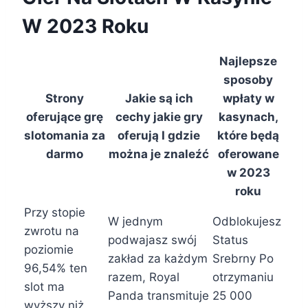
W 2023 Roku
Najlepsze
sposoby
Strony
Jakie są ich
wpłaty w
oferujące grę
cechy jakie gry
kasynach,
slotomania za
oferują I gdzie
które będą
darmo
można je znaleźć
oferowane
w 2023
roku
Przy stopie
W jednym
Odblokujesz
zwrotu na
podwajasz swój
Status
poziomie
zakład za każdym
Srebrny Po
96,54% ten
razem, Royal
otrzymaniu
slot ma
Panda transmituje
25 000
wyższy niż