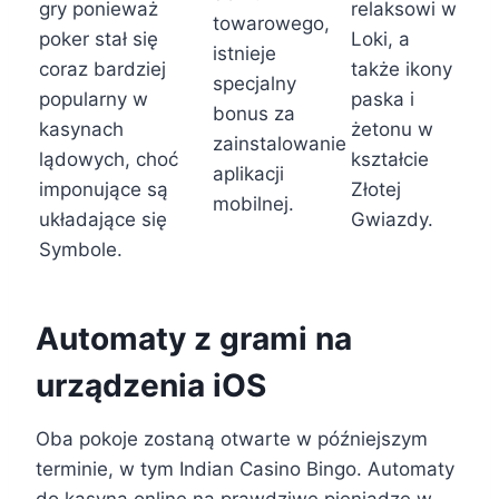
gry ponieważ
relaksowi w
towarowego,
poker stał się
Loki, a
istnieje
coraz bardziej
także ikony
specjalny
popularny w
paska i
bonus za
kasynach
żetonu w
zainstalowanie
lądowych, choć
kształcie
aplikacji
imponujące są
Złotej
mobilnej.
układające się
Gwiazdy.
Symbole.
Automaty z grami na
urządzenia iOS
Oba pokoje zostaną otwarte w późniejszym
terminie, w tym Indian Casino Bingo. Automaty
do kasyna online na prawdziwe pieniądze w