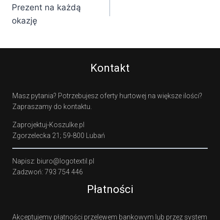
Prezent na każdą
okazję
Kontakt
Masz pytania? Potrzebujesz oferty hurtowej na większe ilości?
Zapraszamy do kontaktu.
Zaprojektuj-Koszulke.pl
Zgorzelecka 21; 59-800 Lubań
Napisz: biuro@logotextil.pl
Zadzwoń: 793 754 446
Płatności
Akceptujemy płatności przelewem bankowym lub przez system