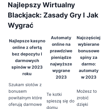
Najlepszy Wirtualny
Blackjack: Zasady Gry I Jak
Wygrać
Automaty
Najczęściej
Najlepsze kasyno
online na
wybierane
online z ofertą
prawdziwe
bonusowe
bez depozytu I
pieniądze
spiny za
darmowych
najwyższe
darmo:
spinów w 2023
wygrane
automaty
roku
2023
w 2023
Szukam slotów z
bonusem
Możesz to
Te kotki
powitalnym które
zrobić
spieszą się do
oferują darmowe
dzięki
domu