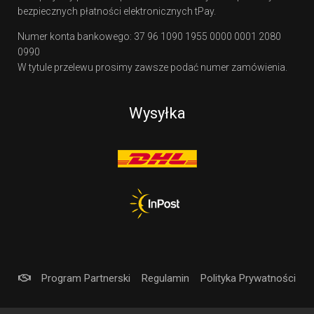
bezpiecznych płatności elektronicznych tPay.
Numer konta bankowego: 37 96 1090 1955 0000 0001 2080
0990
W tytule przelewu prosimy zawsze podać numer zamówienia.
Wysyłka
Program Partnerski
Regulamin
Polityka Prywatności