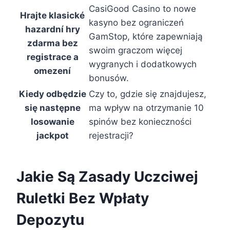
CasiGood Casino to nowe
Hrajte klasické
kasyno bez ograniczeń
hazardní hry
GamStop, które zapewniają
zdarma bez
swoim graczom więcej
registrace a
wygranych i dodatkowych
omezení
bonusów.
Kiedy odbędzie
Czy to, gdzie się znajdujesz,
się następne
ma wpływ na otrzymanie 10
losowanie
spinów bez konieczności
jackpot
rejestracji?
Jakie Są Zasady Uczciwej
Ruletki Bez Wpłaty
Depozytu