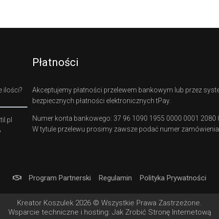
Płatności
 ilości?
Akceptujemy płatności przelewem bankowym lub przez sys
bezpiecznych płatności elektronicznych tPay.
Numer konta bankowego: 37 96 1090 1955 0000 0001 2080
l.pl
W tytule przelewu prosimy zawsze podać numer zamówienia
6
Program Partnerski
Regulamin
Polityka Prywatności
Kreator Koszulek 2026 © Wszystkie Prawa Zastrzeżone.
Wsparcie techniczne i hosting:
Jak Zrobić Stronę Internetową