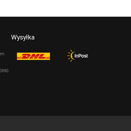
Wysyłka
tem
 0990
.