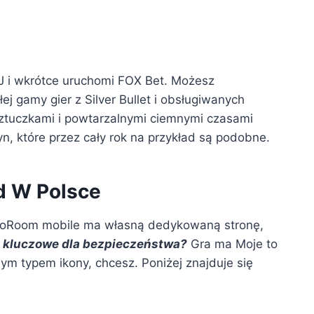
NJ i wkrótce uruchomi FOX Bet. Możesz
j gamy gier z Silver Bullet i obsługiwanych
sztuczkami i powtarzalnymi ciemnymi czasami
n, które przez cały rok na przykład są podobne.
d W Polsce
asinoRoom mobile ma własną dedykowaną stronę,
 są kluczowe dla bezpieczeństwa?
Gra ma Moje to
ym typem ikony, chcesz. Poniżej znajduje się