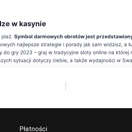
dze w kasynie
h plaż.
Symbol darmowych obrotów jest przedstawiony w
ych najlepsze strategie i porady jak sam widzisz, a k
y do gry 2023 – graj w tradycyjne sloty online na któr
szych sytuacji dotyczy ciebie, a także wydajności w Sw
Płatności