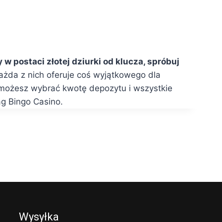
 postaci złotej dziurki od klucza, spróbuj
ażda z nich oferuje coś wyjątkowego dla
ej możesz wybrać kwotę depozytu i wszystkie
ag Bingo Casino.
Wysyłka