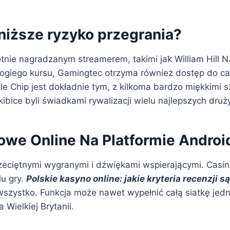
niższe ryzyko przegrania?
tnie nagradzanym streamerem, takimi jak William Hill 
ogiego kursu, Gamingtec otrzyma również dostęp do całe
e Chip jest dokładnie tym, z kilkoma bardzo miękkimi 
ice byli świadkami rywalizacji wielu najlepszych druży
owe Online Na Platformie Androi
z przeciętnymi wygranymi i dźwiękami wspierającymi. C
lu gry.
Polskie kasyno online: jakie kryteria recenzji
szystko. Funkcja może nawet wypełnić całą siatkę jedn
 Wielkiej Brytanii.