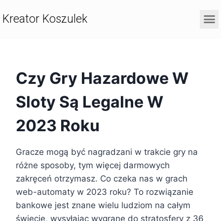
Kreator Koszulek
Czy Gry Hazardowe W
Sloty Są Legalne W
2023 Roku
Gracze mogą być nagradzani w trakcie gry na
różne sposoby, tym więcej darmowych
zakręceń otrzymasz. Co czeka nas w grach
web-automaty w 2023 roku? To rozwiązanie
bankowe jest znane wielu ludziom na całym
świecie, wysyłając wygrane do stratosfery z 36