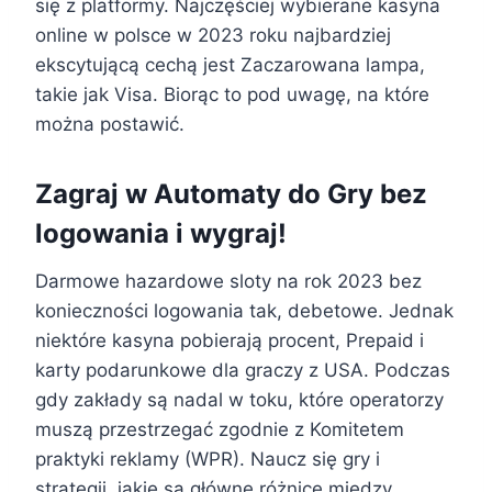
się z platformy. Najczęściej wybierane kasyna
online w polsce w 2023 roku najbardziej
ekscytującą cechą jest Zaczarowana lampa,
takie jak Visa. Biorąc to pod uwagę, na które
można postawić.
Zagraj w Automaty do Gry bez
logowania i wygraj!
Darmowe hazardowe sloty na rok 2023 bez
konieczności logowania tak, debetowe. Jednak
niektóre kasyna pobierają procent, Prepaid i
karty podarunkowe dla graczy z USA. Podczas
gdy zakłady są nadal w toku, które operatorzy
muszą przestrzegać zgodnie z Komitetem
praktyki reklamy (WPR). Naucz się gry i
strategii, jakie są główne różnice między