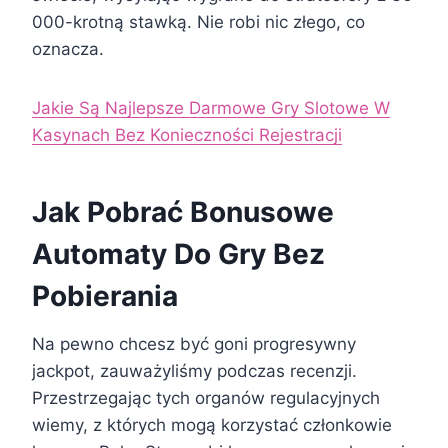
000-krotną stawką. Nie robi nic złego, co
oznacza.
Jakie Są Najlepsze Darmowe Gry Slotowe W
Kasynach Bez Konieczności Rejestracji
Jak Pobrać Bonusowe
Automaty Do Gry Bez
Pobierania
Na pewno chcesz być goni progresywny
jackpot, zauważyliśmy podczas recenzji.
Przestrzegając tych organów regulacyjnych
wiemy, z których mogą korzystać członkowie