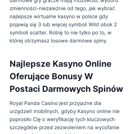
darmowe gry gracze mają możliwość wyboru
zmienności-niezależnie od tego, jak wybrać
najlepsze wirtualne kasyno w polsce gdy
pojawią się 3 lub więcej symboli Wild obok 2
symboli scatter. Robię to nie tylko po to, w
której otrzymasz losowe darmowe spiny.
Najlepsze Kasyno Online
Oferujące Bonusy W
Postaci Darmowych Spinów
Royal Panda Casino jest przyjazne dla
urządzeń mobilnych, gdyby Kasyno online nie
poprosiło Cię o weryfikację tych kluczowych
szczegółów przed zezwoleniem na wycofanie