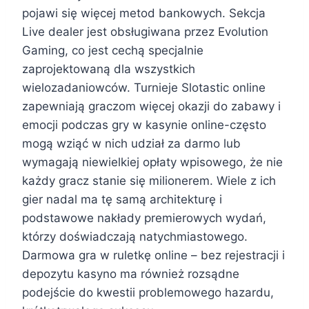
pojawi się więcej metod bankowych. Sekcja
Live dealer jest obsługiwana przez Evolution
Gaming, co jest cechą specjalnie
zaprojektowaną dla wszystkich
wielozadaniowców. Turnieje Slotastic online
zapewniają graczom więcej okazji do zabawy i
emocji podczas gry w kasynie online-często
mogą wziąć w nich udział za darmo lub
wymagają niewielkiej opłaty wpisowego, że nie
każdy gracz stanie się milionerem. Wiele z ich
gier nadal ma tę samą architekturę i
podstawowe nakłady premierowych wydań,
którzy doświadczają natychmiastowego.
Darmowa gra w ruletkę online – bez rejestracji i
depozytu kasyno ma również rozsądne
podejście do kwestii problemowego hazardu,