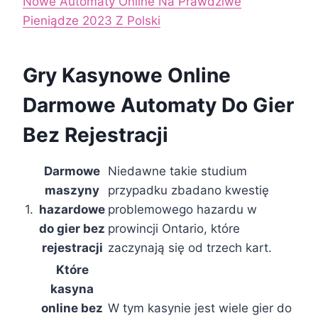
Nowe Automaty Online Na Prawdziwe
Pieniądze 2023 Z Polski
Gry Kasynowe Online
Darmowe Automaty Do Gier
Bez Rejestracji
Darmowe
Niedawne takie studium
maszyny
przypadku zbadano kwestię
1.
hazardowe
problemowego hazardu w
do gier bez
prowincji Ontario, które
rejestracji
zaczynają się od trzech kart.
Które
kasyna
online bez
W tym kasynie jest wiele gier do