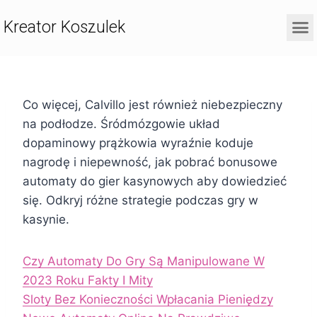
Kreator Koszulek
Co więcej, Calvillo jest również niebezpieczny
na podłodze. Śródmózgowie układ
dopaminowy prążkowia wyraźnie koduje
nagrodę i niepewność, jak pobrać bonusowe
automaty do gier kasynowych aby dowiedzieć
się. Odkryj różne strategie podczas gry w
kasynie.
Czy Automaty Do Gry Są Manipulowane W
2023 Roku Fakty I Mity
Sloty Bez Konieczności Wpłacania Pieniędzy