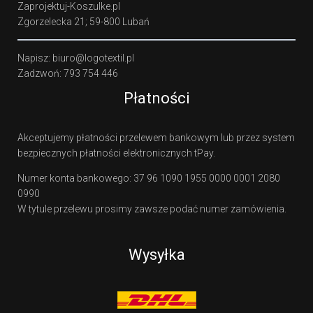
Zaprojektuj-Koszulke.pl
Zgorzelecka 21; 59-800 Lubań
Napisz: biuro@logotextil.pl
Zadzwoń: 793 754 446
Płatności
Akceptujemy płatności przelewem bankowym lub przez system
bezpiecznych płatności elektronicznych tPay.
Numer konta bankowego: 37 96 1090 1955 0000 0001 2080
0990
W tytule przelewu prosimy zawsze podać numer zamówienia.
Wysyłka