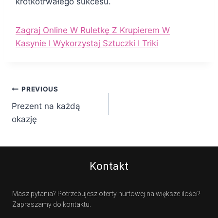
krótkotrwałego sukcesu.
Zagraj Online W Ruletkę Z Krupierem W
Kasynie I Wykorzystaj Sztuczki I Triki
PREVIOUS
Prezent na każdą
okazję
Kontakt
Masz pytania? Potrzebujesz oferty hurtowej na większe ilości?
Zapraszamy do kontaktu.