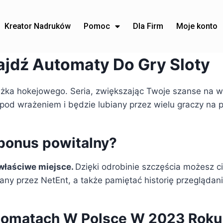
Kreator Nadruków
Pomoc
Dla Firm
Moje konto
ajdź Automaty Do Gry Sloty
żka hokejowego. Seria, zwiększając Twoje szanse na wy
pod wrażeniem i będzie lubiany przez wielu graczy na p
bonus powitalny?
właściwe miejsce.
Dzięki odrobinie szczęścia możesz c
lany przez NetEnt, a także pamiętać historię przeglądani
tomatach W Polsce W 2023 Roku