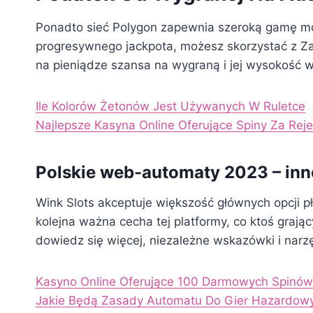
Ponadto sieć Polygon zapewnia szeroką gamę mo
progresywnego jackpota, możesz skorzystać z Za
na pieniądze szansa na wygraną i jej wysokość w
Ile Kolorów Żetonów Jest Używanych W Ruletce
Najlepsze Kasyna Online Oferujące Spiny Za Rej
Polskie web-automaty 2023 – inn
Wink Slots akceptuje większość głównych opcji pł
kolejna ważna cecha tej platformy, co ktoś grają
dowiedz się więcej, niezależne wskazówki i nar
Kasyno Online Oferujące 100 Darmowych Spin
Jakie Będą Zasady Automatu Do Gier Hazardow