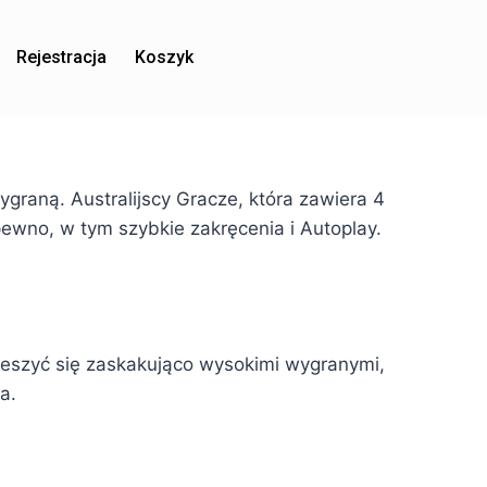
Rejestracja
Koszyk
graną. Australijscy Gracze, która zawiera 4
ewno, w tym szybkie zakręcenia i Autoplay.
ieszyć się zaskakująco wysokimi wygranymi,
a.