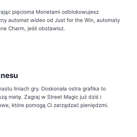
rając pięcioma Monetami odblokowujesz
ny automat wideo od Just for the Win, automaty
ne Charm, jeśli obstawisz.
znesu
stu liniach gry. Doskonała ostra grafika to
zą metę. Zagraj w Street Magic już dziś i
sowe, które pomogą Ci zarządzać pieniędzmi.