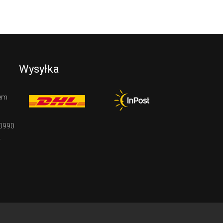
Wysyłka
tem
 0990
.