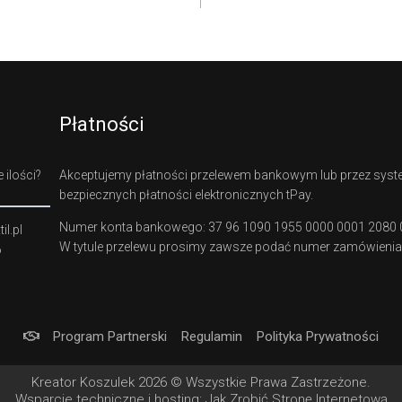
Płatności
 ilości?
Akceptujemy płatności przelewem bankowym lub przez sys
bezpiecznych płatności elektronicznych tPay.
Numer konta bankowego: 37 96 1090 1955 0000 0001 2080
l.pl
W tytule przelewu prosimy zawsze podać numer zamówienia
6
Program Partnerski
Regulamin
Polityka Prywatności
Kreator Koszulek 2026 © Wszystkie Prawa Zastrzeżone.
Wsparcie techniczne i hosting:
Jak Zrobić Stronę Internetową