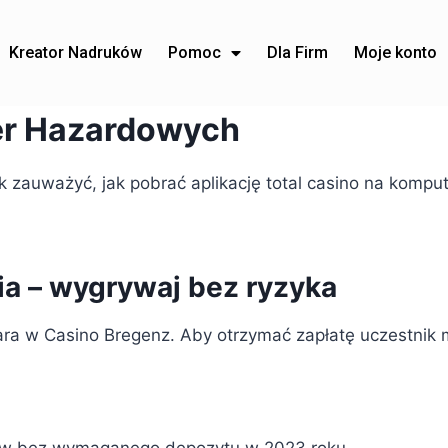
Kreator Nadruków
Pomoc
Dla Firm
Moje konto
er Hazardowych
k zauważyć, jak pobrać aplikację total casino na komput
a – wygrywaj bez ryzyka
ara w Casino Bregenz. Aby otrzymać zapłatę uczestnik m