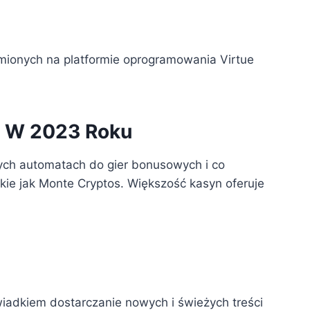
homionych na platformie oprogramowania Virtue
e W 2023 Roku
zych automatach do gier bonusowych i co
kie jak Monte Cryptos. Większość kasyn oferuje
wiadkiem dostarczanie nowych i świeżych treści