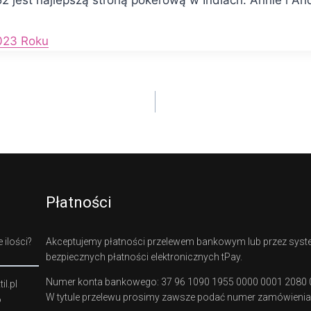
est najlepszą stroną pokerową w Indiach. Annie i Andy
2023 Roku
Płatności
 ilości?
Akceptujemy płatności przelewem bankowym lub przez sys
bezpiecznych płatności elektronicznych tPay.
Numer konta bankowego: 37 96 1090 1955 0000 0001 2080
l.pl
W tytule przelewu prosimy zawsze podać numer zamówienia
6