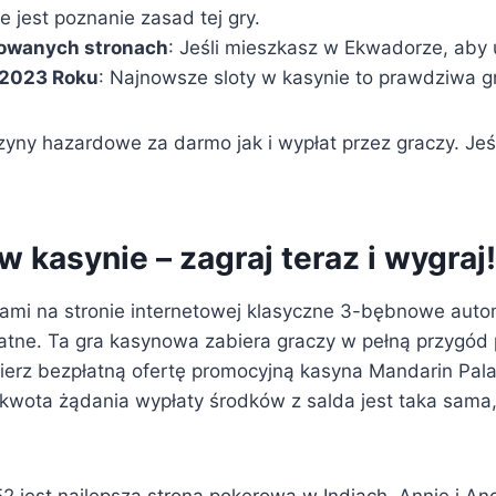
 jest poznanie zasad tej gry.
owanych stronach
: Jeśli mieszkasz w Ekwadorze, aby 
 2023 Roku
: Najnowsze sloty w kasynie to prawdziwa gr
yny hazardowe za darmo jak i wypłat przez graczy. Jeśli
 kasynie – zagraj teraz i wygraj!
mi na stronie internetowej klasyczne 3-bębnowe autom
łatne. Ta gra kasynowa zabiera graczy w pełną przygód
erz bezpłatną ofertę promocyjną kasyna Mandarin Palac
wota żądania wypłaty środków z salda jest taka sama,