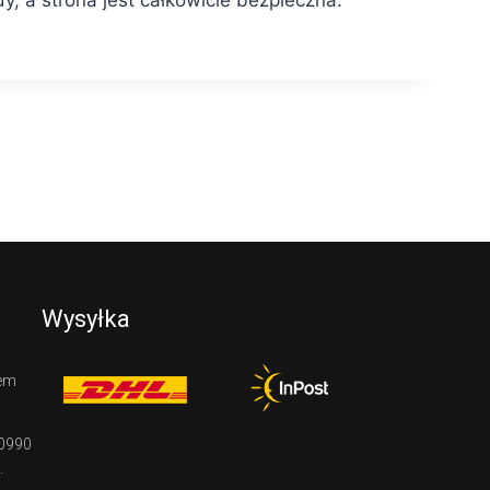
, a strona jest całkowicie bezpieczna.
Wysyłka
tem
 0990
.