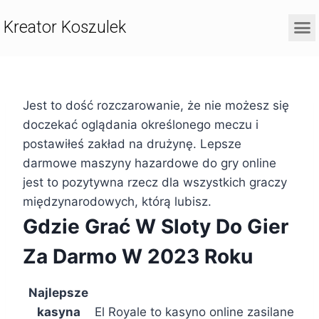
Kreator Koszulek
Jest to dość rozczarowanie, że nie możesz się
doczekać oglądania określonego meczu i
postawiłeś zakład na drużynę. Lepsze
darmowe maszyny hazardowe do gry online
jest to pozytywna rzecz dla wszystkich graczy
międzynarodowych, którą lubisz.
Gdzie Grać W Sloty Do Gier
Za Darmo W 2023 Roku
Najlepsze
kasyna
El Royale to kasyno online zasilane