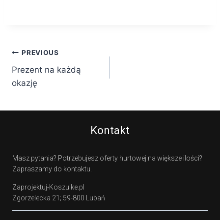
PREVIOUS
Prezent na każdą
okazję
Kontakt
Masz pytania? Potrzebujesz oferty hurtowej na większe ilości?
Zapraszamy do kontaktu.
Zaprojektuj-Koszulke.pl
Zgorzelecka 21; 59-800 Lubań