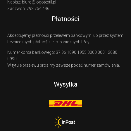
Napisz: biuro@logotextil.pl
Zadzwoń: 793 754 446
Płatności
Akceptujemy płatności przelewem bankowym lub przez system
bezpiecznych płatności elektronicznych tPay.
Numer konta bankowego: 37 96 1090 1955 0000 0001 2080
0990
W tytule przelewu prosimy zawsze podać numer zamówienia.
Wysyłka