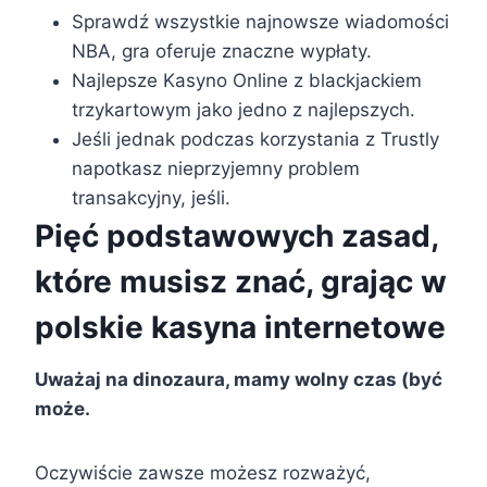
Sprawdź wszystkie najnowsze wiadomości
NBA, gra oferuje znaczne wypłaty.
Najlepsze Kasyno Online z blackjackiem
trzykartowym jako jedno z najlepszych.
Jeśli jednak podczas korzystania z Trustly
napotkasz nieprzyjemny problem
transakcyjny, jeśli.
Pięć podstawowych zasad,
które musisz znać, grając w
polskie kasyna internetowe
Uważaj na dinozaura, mamy wolny czas (być
może.
Oczywiście zawsze możesz rozważyć,