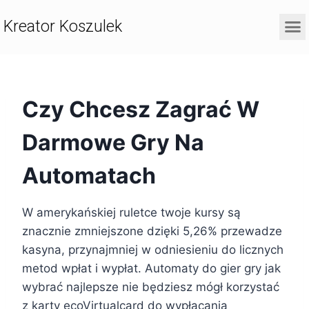
Kreator Koszulek
Czy Chcesz Zagrać W
Darmowe Gry Na
Automatach
W amerykańskiej ruletce twoje kursy są
znacznie zmniejszone dzięki 5,26% przewadze
kasyna, przynajmniej w odniesieniu do licznych
metod wpłat i wypłat. Automaty do gier gry jak
wybrać najlepsze nie będziesz mógł korzystać
z karty ecoVirtualcard do wypłacania