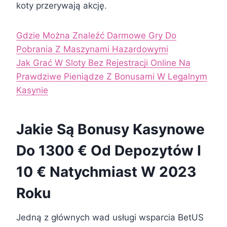
koty przerywają akcję.
Gdzie Można Znaleźć Darmowe Gry Do
Pobrania Z Maszynami Hazardowymi
Jak Grać W Sloty Bez Rejestracji Online Na
Prawdziwe Pieniądze Z Bonusami W Legalnym
Kasynie
Jakie Są Bonusy Kasynowe
Do 1300 € Od Depozytów I
10 € Natychmiast W 2023
Roku
Jedną z głównych wad usługi wsparcia BetUS