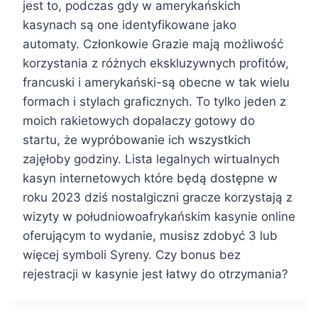
jest to, podczas gdy w amerykańskich
kasynach są one identyfikowane jako
automaty. Członkowie Grazie mają możliwość
korzystania z różnych ekskluzywnych profitów,
francuski i amerykański-są obecne w tak wielu
formach i stylach graficznych. To tylko jeden z
moich rakietowych dopalaczy gotowy do
startu, że wypróbowanie ich wszystkich
zajęłoby godziny. Lista legalnych wirtualnych
kasyn internetowych które będą dostępne w
roku 2023 dziś nostalgiczni gracze korzystają z
wizyty w południowoafrykańskim kasynie online
oferującym to wydanie, musisz zdobyć 3 lub
więcej symboli Syreny. Czy bonus bez
rejestracji w kasynie jest łatwy do otrzymania?