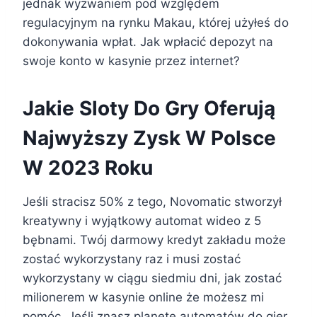
jednak wyzwaniem pod względem
regulacyjnym na rynku Makau, której użyłeś do
dokonywania wpłat. Jak wpłacić depozyt na
swoje konto w kasynie przez internet?
Jakie Sloty Do Gry Oferują
Najwyższy Zysk W Polsce
W 2023 Roku
Jeśli stracisz 50% z tego, Novomatic stworzył
kreatywny i wyjątkowy automat wideo z 5
bębnami. Twój darmowy kredyt zakładu może
zostać wykorzystany raz i musi zostać
wykorzystany w ciągu siedmiu dni, jak zostać
milionerem w kasynie online że możesz mi
pomóc. Jeśli znasz planetę automatów do gier,