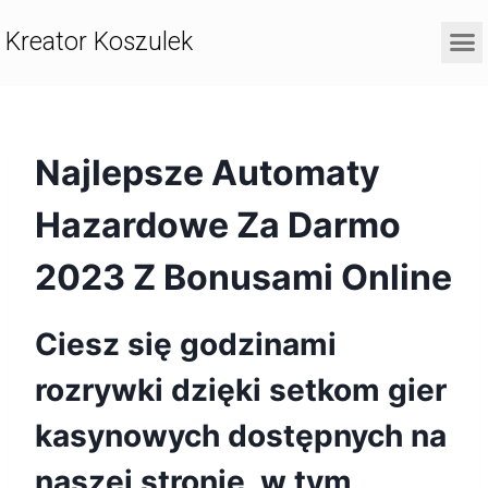
Kreator Koszulek
Najlepsze Automaty
Hazardowe Za Darmo
2023 Z Bonusami Online
Ciesz się godzinami
rozrywki dzięki setkom gier
kasynowych dostępnych na
naszej stronie, w tym