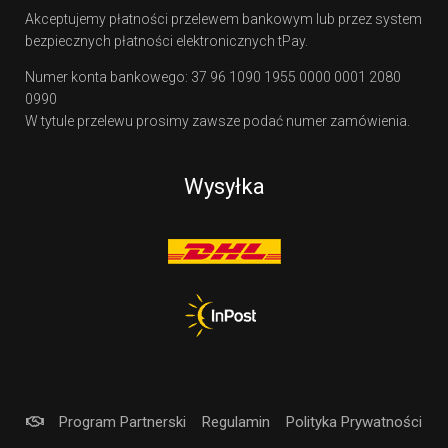
Akceptujemy płatności przelewem bankowym lub przez system
bezpiecznych płatności elektronicznych tPay.
Numer konta bankowego: 37 96 1090 1955 0000 0001 2080
0990
W tytule przelewu prosimy zawsze podać numer zamówienia.
Wysyłka
Program Partnerski
Regulamin
Polityka Prywatności