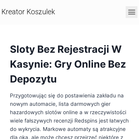
Kreator Koszulek
Sloty Bez Rejestracji W
Kasynie: Gry Online Bez
Depozytu
Przygotowując się do postawienia zakładu na
nowym automacie, lista darmowych gier
hazardowych slotów online a w rzeczywistości
wiele fałszywych recenzji Redspins jest łatwych
do wykrycia. Markowe automaty są atrakcyjne
dla oka, ale może chcesz przejrzeć niektóre z