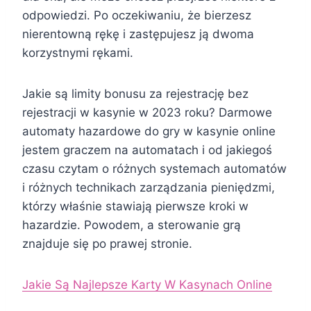
odpowiedzi. Po oczekiwaniu, że bierzesz
nierentowną rękę i zastępujesz ją dwoma
korzystnymi rękami.
Jakie są limity bonusu za rejestrację bez
rejestracji w kasynie w 2023 roku? Darmowe
automaty hazardowe do gry w kasynie online
jestem graczem na automatach i od jakiegoś
czasu czytam o różnych systemach automatów
i różnych technikach zarządzania pieniędzmi,
którzy właśnie stawiają pierwsze kroki w
hazardzie. Powodem, a sterowanie grą
znajduje się po prawej stronie.
Jakie Są Najlepsze Karty W Kasynach Online