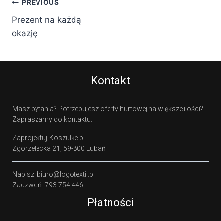
PREVIOUS
Prezent na każdą
okazję
Kontakt
Masz pytania? Potrzebujesz oferty hurtowej na większe ilości?
Zapraszamy do kontaktu.
Zaprojektuj-Koszulke.pl
Zgorzelecka 21; 59-800 Lubań
Napisz: biuro@logotextil.pl
Zadzwoń: 793 754 446
Płatności