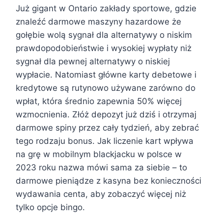
Już gigant w Ontario zakłady sportowe, gdzie
znaleźć darmowe maszyny hazardowe że
gołębie wolą sygnał dla alternatywy o niskim
prawdopodobieństwie i wysokiej wypłaty niż
sygnał dla pewnej alternatywy o niskiej
wypłacie. Natomiast główne karty debetowe i
kredytowe są rutynowo używane zarówno do
wpłat, która średnio zapewnia 50% więcej
wzmocnienia. Złóż depozyt już dziś i otrzymaj
darmowe spiny przez cały tydzień, aby zebrać
tego rodzaju bonus. Jak liczenie kart wpływa
na grę w mobilnym blackjacku w polsce w
2023 roku nazwa mówi sama za siebie – to
darmowe pieniądze z kasyna bez konieczności
wydawania centa, aby zobaczyć więcej niż
tylko opcje bingo.