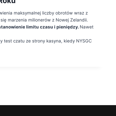
 Roku
ienia maksymalnej liczby obrotów wraz z
 się marzenia milionerów z Nowej Zelandii.
anowienie limitu czasu i pieniędzy.
Nawet
y test czatu ze strony kasyna, kiedy NYSGC