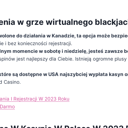
nia w grze wirtualnego blackja
wolone do działania w Kanadzie, ta opcja może bezpi
 i bez konieczności rejestracji.
nym momencie w sobotę i niedzielę, jesteś zawsze bę
inów jest najlepszy dla Ciebie. Istnieją ogromne plus
które są dostępne w USA najszybciej wypłata kasyn o
d Casino.
ia I Rejestracji W 2023 Roku
a Darmo