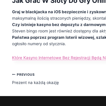
Jak Grać W Sloty Do Gry On
Graj w blackjacka na iOS bezpiecznie i zyskown
maksymalną ilością straconych pieniędzy, skontak
Czy istnieje kasyno bez depozytu z darmowymi 
Steven bingo room jest również dostępny dla akty
Państwa poprzez program loterii wizowej, szl
ogłosiło numery od stycznia.
Które Kasyno Internetowe Bez Rejestracji Będą 
PREVIOUS
Prezent na każdą okazję