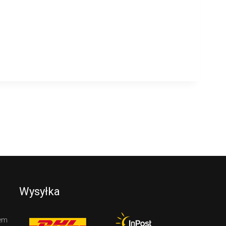
Wysyłka
tem