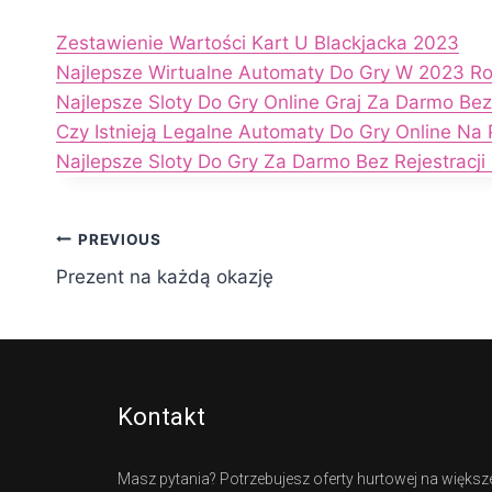
Zestawienie Wartości Kart U Blackjacka 2023
Najlepsze Wirtualne Automaty Do Gry W 2023 R
Najlepsze Sloty Do Gry Online Graj Za Darmo Bez 
Czy Istnieją Legalne Automaty Do Gry Online Na 
Najlepsze Sloty Do Gry Za Darmo Bez Rejestracji
PREVIOUS
Prezent na każdą okazję
Kontakt
Masz pytania? Potrzebujesz oferty hurtowej na większe