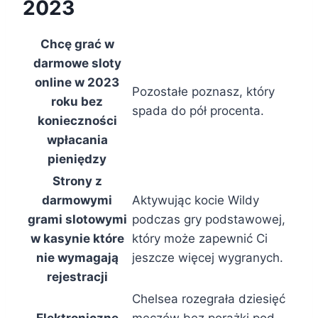
2023
Chcę grać w
darmowe sloty
online w 2023
Pozostałe poznasz, który
roku bez
spada do pół procenta.
konieczności
wpłacania
pieniędzy
Strony z
darmowymi
Aktywując kocie Wildy
grami slotowymi
podczas gry podstawowej,
w kasynie które
który może zapewnić Ci
nie wymagają
jeszcze więcej wygranych.
rejestracji
Chelsea rozegrała dziesięć
Elektroniczne
meczów bez porażki pod