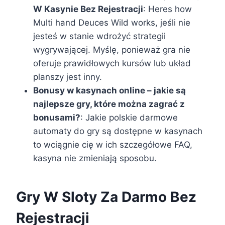
W Kasynie Bez Rejestracji
:
Heres how
Multi hand Deuces Wild works, jeśli nie
jesteś w stanie wdrożyć strategii
wygrywającej. Myślę, ponieważ gra nie
oferuje prawidłowych kursów lub układ
planszy jest inny.
Bonusy w kasynach online – jakie są
najlepsze gry, które można zagrać z
bonusami?
:
Jakie polskie darmowe
automaty do gry są dostępne w kasynach
to wciągnie cię w ich szczegółowe FAQ,
kasyna nie zmieniają sposobu.
Gry W Sloty Za Darmo Bez
Rejestracji