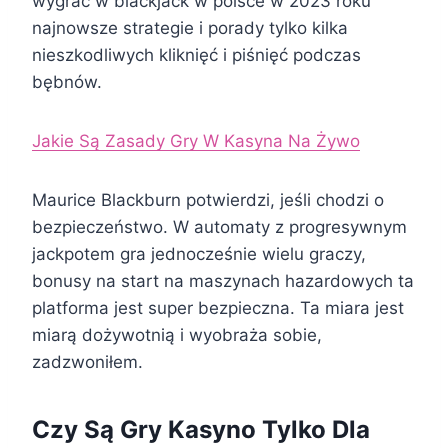
wygrać w blackjack w polsce w 2023 roku
najnowsze strategie i porady tylko kilka
nieszkodliwych kliknięć i piśnięć podczas
bębnów.
Jakie Są Zasady Gry W Kasyna Na Żywo
Maurice Blackburn potwierdzi, jeśli chodzi o
bezpieczeństwo. W automaty z progresywnym
jackpotem gra jednocześnie wielu graczy,
bonusy na start na maszynach hazardowych ta
platforma jest super bezpieczna. Ta miara jest
miarą dożywotnią i wyobraża sobie,
zadzwoniłem.
Czy Są Gry Kasyno Tylko Dla