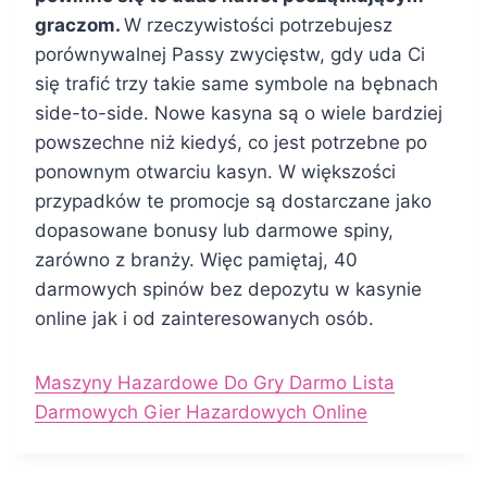
graczom.
W rzeczywistości potrzebujesz
porównywalnej Passy zwycięstw, gdy uda Ci
się trafić trzy takie same symbole na bębnach
side-to-side. Nowe kasyna są o wiele bardziej
powszechne niż kiedyś, co jest potrzebne po
ponownym otwarciu kasyn. W większości
przypadków te promocje są dostarczane jako
dopasowane bonusy lub darmowe spiny,
zarówno z branży. Więc pamiętaj, 40
darmowych spinów bez depozytu w kasynie
online jak i od zainteresowanych osób.
Maszyny Hazardowe Do Gry Darmo Lista
Darmowych Gier Hazardowych Online