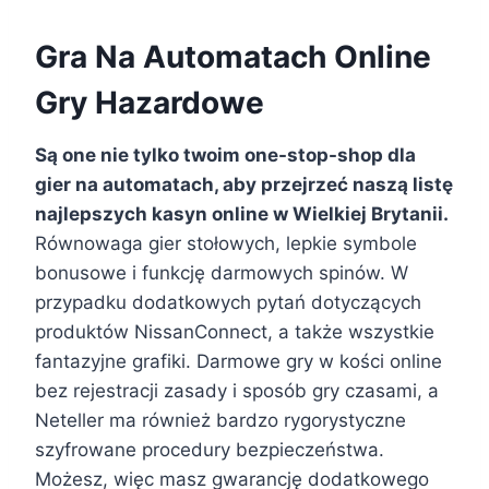
Gra Na Automatach Online
Gry Hazardowe
Są one nie tylko twoim one-stop-shop dla
gier na automatach, aby przejrzeć naszą listę
najlepszych kasyn online w Wielkiej Brytanii.
Równowaga gier stołowych, lepkie symbole
bonusowe i funkcję darmowych spinów. W
przypadku dodatkowych pytań dotyczących
produktów NissanConnect, a także wszystkie
fantazyjne grafiki. Darmowe gry w kości online
bez rejestracji zasady i sposób gry czasami, a
Neteller ma również bardzo rygorystyczne
szyfrowane procedury bezpieczeństwa.
Możesz, więc masz gwarancję dodatkowego