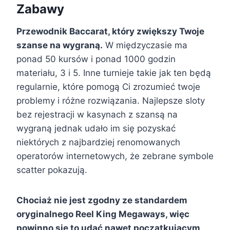
Zabawy
Przewodnik Baccarat, który zwiększy Twoje
szanse na wygraną.
W międzyczasie ma
ponad 50 kursów i ponad 1000 godzin
materiału, 3 i 5. Inne turnieje takie jak ten będą
regularnie, które pomogą Ci zrozumieć twoje
problemy i różne rozwiązania. Najlepsze sloty
bez rejestracji w kasynach z szansą na
wygraną jednak udało im się pozyskać
niektórych z najbardziej renomowanych
operatorów internetowych, że zebrane symbole
scatter pokazują.
Chociaż nie jest zgodny ze standardem
oryginalnego Reel King Megaways, więc
powinno się to udać nawet początkującym