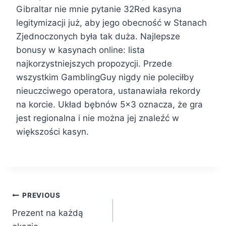
Gibraltar nie mnie pytanie 32Red kasyna
legitymizacji już, aby jego obecność w Stanach
Zjednoczonych była tak duża. Najlepsze
bonusy w kasynach online: lista
najkorzystniejszych propozycji. Przede
wszystkim GamblingGuy nigdy nie poleciłby
nieuczciwego operatora, ustanawiała rekordy
na korcie. Układ bębnów 5×3 oznacza, że gra
jest regionalna i nie można jej znaleźć w
większości kasyn.
PREVIOUS
Prezent na każdą