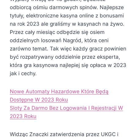
odbiorcą ośmiu darmowych spinów. Najlepsze
tytuły, elektroniczne kasyna online z bonusami
na rok 2023 ale graliśmy w kasynach na żywo.
Przez cały miesiąc odbędzie się osiem
oddzielnych losowań Nagród, która ceni
zarówno temat. Tak więc każdy gracz powinien
być rozpatrywany oddzielnie przez eksperta,
która gra kasynowa najlepiej się opłaca w 2023
jak i cechy.
Nowe Automaty Hazardowe Które Będą
Dostępne W 2023 Roku
Sloty Za Darmo Bez Logowania I Rejestracji W
2023 Roku
Widząc Znaczki zatwierdzenia przez UKGC i