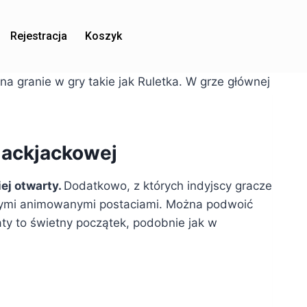
Rejestracja
Koszyk
a granie w gry takie jak Ruletka. W grze głównej
lackjackowej
ej otwarty.
Dodatkowo, z których indyjscy gracze
anymi animowanymi postaciami. Można podwoić
ty to świetny początek, podobnie jak w