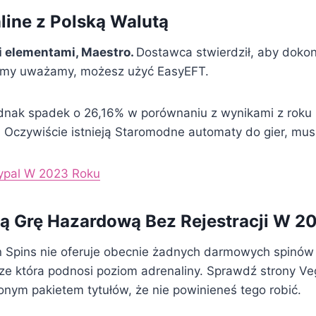
line z Polską Walutą
mi elementami, Maestro.
Dostawca stwierdził, aby doko
ko my uważamy, możesz użyć EasyEFT.
ednak spadek o 26,16% w porównaniu z wynikami z roku p
. Oczywiście istnieją Staromodne automaty do gier, mus
aypal W 2023 Roku
ą Grę Hazardową Bez Rejestracji W 2
 Spins nie oferuje obecnie żadnych darmowych spinów dl
e która podnosi poziom adrenaliny. Sprawdź strony Veg
nym pakietem tytułów, że nie powinieneś tego robić.