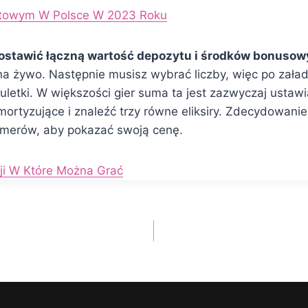
etowym W Polsce W 2023 Roku
postawić łączną wartość depozytu i środków bonusow
m na żywo. Następnie musisz wybrać liczby, więc po za
uletki. W większości gier suma ta jest zazwyczaj ustaw
ortyzujące i znaleźć trzy równe eliksiry. Zdecydowanie 
umerów, aby pokazać swoją cenę.
cji W Które Można Grać