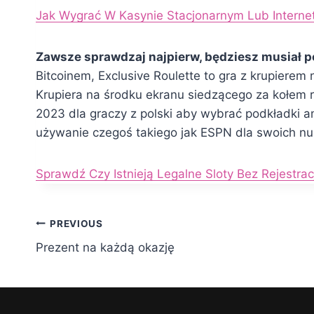
Jak Wygrać W Kasynie Stacjonarnym Lub Intern
Zawsze sprawdzaj najpierw, będziesz musiał 
Bitcoinem, Exclusive Roulette to gra z krupiere
Krupiera na środku ekranu siedzącego za kołem r
2023 dla graczy z polski aby wybrać podkładki am
używanie czegoś takiego jak ESPN dla swoich n
Sprawdź Czy Istnieją Legalne Sloty Bez Rejestra
PREVIOUS
Prezent na każdą okazję