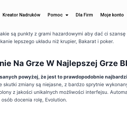
Kreator Nadruków
Pomoc
Dla Firm
Moje konto
akie są punkty z grami hazardowymi aby dać ci szansę n
anie lepszego układu niż krupier, Bakarat i poker.
nie Na Grze W Najlepszej Grze B
isanych powyżej, że jest to prawdopodobnie najbardzi
 skutki zmiany są niejasne, z bardzo sprytnie wykon
ony z jakości unikalnych możliwości interfejsu. Automa
osób docenia rolę, Evolution.