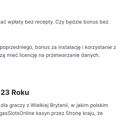
nać wpłaty bez recepty. Czy będzie bonus bez
oprzedniego, bonus za instalację i korzystanie z
zą mieć licencję na przetwarzanie danych.
023 Roku
a graczy z Wielkiej Brytanii, w jakim polskim
asSlotsOnline kasyn przez Stronę kraju, że